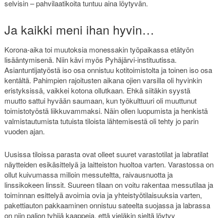
selvisin – pahvilaatikoita tuntuu aina löytyvän.
Ja kaikki meni ihan hyvin…
Korona-aika toi muutoksia monessakin työpaikassa etätyön
lisääntymisenä. Niin kävi myös Pyhäjärvi-instituutissa.
Asiantuntijatyöstä iso osa onnistuu kotitoimistolta ja toinen iso osa
kentältä. Pahimpien rajoitusten aikana ojien varsilla oli hyvinkin
eristyksissä, vaikkei kotona ollutkaan. Ehkä siitäkin syystä
muutto sattui hyvään saumaan, kun työkulttuuri oli muuttunut
toimistotyöstä liikkuvammaksi. Näin ollen luopumista ja henkistä
valmistautumista tutuista tiloista lähtemisestä oli tehty jo parin
vuoden ajan.
Uusissa tiloissa parasta ovat olleet suuret varastotilat ja labratilat
näytteiden esikäsittelyä ja laitteiston huoltoa varten. Varastossa on
ollut kuivumassa milloin messuteltta, raivausnuotta ja
linssikokeen linssit. Suureen tilaan on voitu rakentaa messutilaa ja
toiminnan esittelyä avoimia ovia ja yhteistyötilaisuuksia varten,
pakettiauton pakkaaminen onnistuu sateelta suojassa ja labrassa
on niin paljon tyhjiä kaappeja, että vieläkin sieltä löytyy