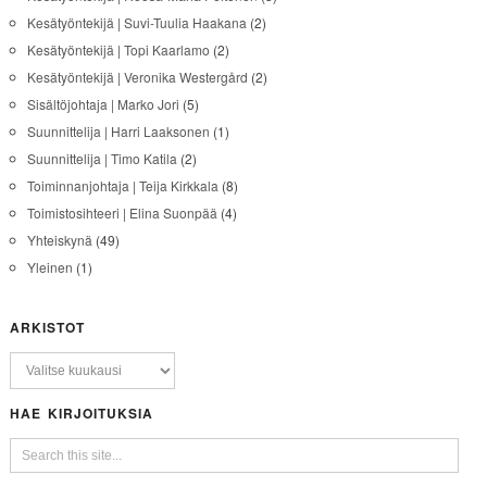
Kesätyöntekijä | Suvi-Tuulia Haakana
(2)
Kesätyöntekijä | Topi Kaarlamo
(2)
Kesätyöntekijä | Veronika Westergård
(2)
Sisältöjohtaja | Marko Jori
(5)
Suunnittelija | Harri Laaksonen
(1)
Suunnittelija | Timo Katila
(2)
Toiminnanjohtaja | Teija Kirkkala
(8)
Toimistosihteeri | Elina Suonpää
(4)
Yhteiskynä
(49)
Yleinen
(1)
ARKISTOT
HAE KIRJOITUKSIA