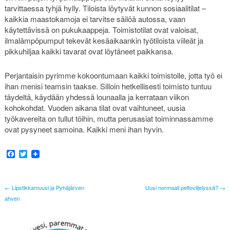
tarvittaessa tyhjä hylly. Tiloista löytyvät kunnon sosiaalitilat –
kaikkia maastokamoja ei tarvitse säilöä autossa, vaan
käytettävissä on pukukaappeja. Toimistotilat ovat valoisat,
ilmalämpöpumput tekevät kesäaikaankin työtiloista viileät ja
pikkuhiljaa kaikki tavarat ovat löytäneet paikkansa.
Perjantaisin pyrimme kokoontumaan kaikki toimistolle, jotta työ ei
ihan menisi teamsin taakse. Silloin hetkellisesti toimisto tuntuu
täydeltä, käydään yhdessä lounaalla ja kerrataan viikon
kohokohdat. Vuoden aikana tilat ovat vaihtuneet, uusia
työkavereita on tullut töihin, mutta perusasiat toiminnassamme
ovat pysyneet samoina. Kaikki meni ihan hyvin.
Facebook
Twitter
← Lipstikkamuusi ja Pyhäjärven
Uusi normaali peltoviljelyssä? →
ahven