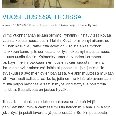
VUOSI UUSISSA TILOISSA
admin
/
16.6.2023
/
Kommentit pois päältä
/
Asiantuntija | Henna Ryömä
Viime vuonna tähän aikaan olimme Pyhäjärvi-instituutissa kovaa
vauhtia kotiutumassa uusiin tiloihin. Kevät oli mennyt aikamoisen
hulinan keskellä. Paitsi, että kevät on kiireistä aikaa monen
hankkeen toimenpiteiden osalta, oli työntekoa nyt maustamassa
muutto uusiin tiloihin. Kolmenkymmenen vuoden kerrosten
läpikäyminen ja pakkaaminen, uusien tilojen sisustaminen ja
ihmisten sovittaminen työtiloihin oli ponnistus, jota juhlistettiin
syyskuussa avoimien ovien päivässä. Vieläkin muutossa mukaan
lähti varmasti sellaisia laatikoita, joita emme ikinä tule avaamaan,
mutta paljon materiaalia saatiin myös kierrätettyä ja poistettua
nurkista. Suursiivous on joskus hyväksi.
Toisaalta – minulla on edelleen hukassa se tärkeä tyhjä
pahvilaatikko, minkä varmasti muutin kaiken mukana. Ehkä sen
joku löysi ja poisti tavaroita järjestellessään. Senkin puutteesta