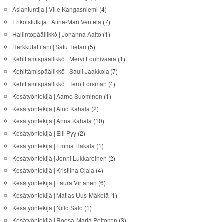
Asiantuntija | Ville Kangasniemi
(4)
Erikoistutkija | Anne-Mari Ventelä
(7)
Hallintopäällikkö | Johanna Aalto
(1)
Herkkutattifani | Satu Tietari
(5)
Kehittämispäällikkö | Mervi Louhivaara
(1)
Kehittämispäällikkö | Sauli Jaakkola
(7)
Kehittämispäällikkö | Tero Forsman
(4)
Kesätyöntekijä | Aarne Suominen
(1)
Kesätyöntekijä | Aino Kahala
(2)
Kesätyöntekijä | Anna Kahala
(10)
Kesätyöntekijä | Elli Pyy
(2)
Kesätyöntekijä | Emma Hakala
(1)
Kesätyöntekijä | Jenni Lukkaroinen
(2)
Kesätyöntekijä | Kristiina Ojala
(4)
Kesätyöntekijä | Laura Virtanen
(6)
Kesätyöntekijä | Matias Uus-Mäkelä
(1)
Kesätyöntekijä | Niilo Salo
(1)
Kesätyöntekijä | Roosa-Maria Peltonen
(3)