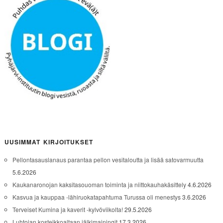
UUSIMMAT KIRJOITUKSET
Pellontasauslanaus parantaa pellon vesitaloutta ja lisää satovarmuutta
5.6.2026
Kaukanaronojan kaksitasouoman toiminta ja niittokauhakäsittely
4.6.2026
Kasvua ja kauppaa -lähiruokatapahtuma Turussa oli menestys
3.6.2026
Terveiset Kumina ja kaverit -kylvöviikolta!
29.5.2026
Luhtojan kosteikkoaltaan jälkimainingit
17.3.2026