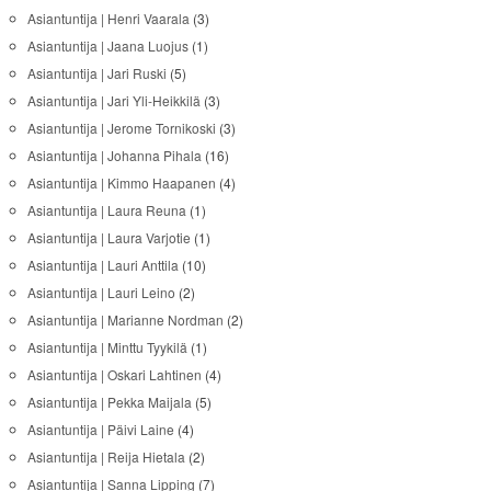
Asiantuntija | Henri Vaarala
(3)
Asiantuntija | Jaana Luojus
(1)
Asiantuntija | Jari Ruski
(5)
Asiantuntija | Jari Yli-Heikkilä
(3)
Asiantuntija | Jerome Tornikoski
(3)
Asiantuntija | Johanna Pihala
(16)
Asiantuntija | Kimmo Haapanen
(4)
Asiantuntija | Laura Reuna
(1)
Asiantuntija | Laura Varjotie
(1)
Asiantuntija | Lauri Anttila
(10)
Asiantuntija | Lauri Leino
(2)
Asiantuntija | Marianne Nordman
(2)
Asiantuntija | Minttu Tyykilä
(1)
Asiantuntija | Oskari Lahtinen
(4)
Asiantuntija | Pekka Maijala
(5)
Asiantuntija | Päivi Laine
(4)
Asiantuntija | Reija Hietala
(2)
Asiantuntija | Sanna Lipping
(7)