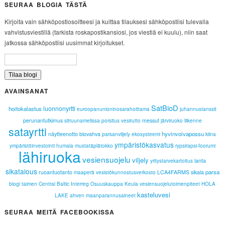
SEURAA BLOGIA TÄSTÄ
Kirjoita vain sähköpostiosoitteesi ja kuittaa tilauksesi sähköpostiisi tulevalla
vahvistusviestillä (tarkista roskapostikansiosi, jos viestiä ei kuulu), niin saat
jatkossa sähköpostiisi uusimmat kirjoitukset.
AVAINSANAT
SatBioD
luonnonyrtti
hoitokalastus
euroopanunioninosarahoittama
juhannustanssit
perunantutkimus
messut
sitruunamelissa
porsitus
vesirutto
järviruoko
liikenne
satayrtti
hyvinvoivapossu
näytteenotto
biovahva
parsanviljely
ekosysteemi
kiina
ympäristökasvatus
ympäristöinvestointi
humala
mustatäplätokko
rypsirapsi-foorumi
lähiruoka
vesiensuojelu
viljely
lanta
yritystarvekartoitus
sikatalous
parsa
ruoantuotanto
LCA4FARMS
sikala
maaperä
vesistökunnostusverkosto
blogi
taimen
Central Baltic Interreg
Osuuskauppa Keula
vesiensuojelutoimenpiteet
HOLA
kasteluvesi
LAKE
ahven
maanparannusaineet
SEURAA MEITÄ FACEBOOKISSA