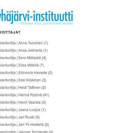
JOITTAJAT
siantuntija | Anna Tuovinen
(1)
siantuntija | Ansa Jokiranta
(1)
siantuntija | Eero Mäkipää
(4)
iantuntija | Elisa Mikkilä
(7)
siantuntija | Ellinoora Havaste
(2)
iantuntija | Essi Kiiskinen
(3)
iantuntija | Heidi Tattinen
(2)
siantuntija | Henna Ryömä
(41)
iantuntija | Henri Vaarala
(3)
siantuntija | Jaana Luojus
(1)
iantuntija | Jari Ruski
(5)
iantuntija | Jari Yli-Heikkilä
(3)
siantuntija | Jerome Tornikoski
(3)