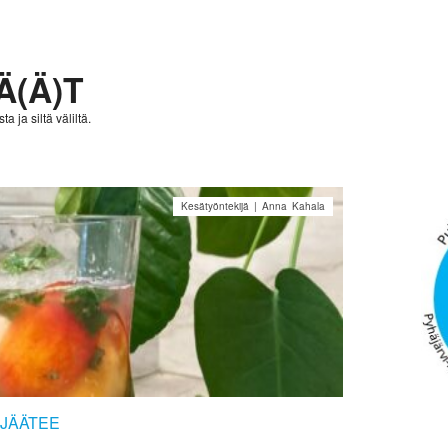
Ä(Ä)T
a ja siltä väliltä.
Kesätyöntekijä | Anna Kahala
-JÄÄTEE