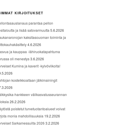
IMMAT KIRJOITUKSET
ellontasauslanaus parantaa pellon
sitaloutta ja lisää satovarmuutta
5.6.2026
aukanaronojan kaksitasouoman toiminta ja
ittokauhakäsittely
4.6.2026
asvua ja kauppaa -lähiruokatapahtuma
urussa oli menestys
3.6.2026
rveiset Kumina ja kaverit -kylvöviikolta!
9.5.2026
uhtojan kosteikkoaltaan jälkimainingit
7.3.2026
älkkysika-hankkeen välikasvatusseurannan
loksia
26.2.2026
äytöstä poistetut turvetuotantoalueet voivat
arjota monia mahdollisuuksia
19.2.2026
erveiset Sarkamessuilta 2026
3.2.2026