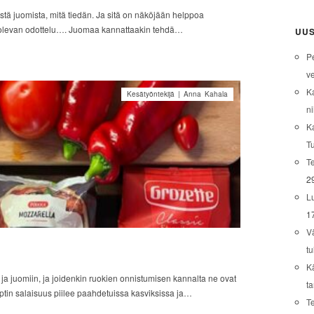
stä juomista, mitä tiedän. Ja sitä on näköjään helppoa
a olevan odottelu…. Juomaa kannattaakin tehdä…
UUS
P
ve
K
Kesätyöntekijä | Anna Kahala
ni
K
T
Te
2
L
1
V
tu
K
ja juomiin, ja joidenkin ruokien onnistumisen kannalta ne ovat
t
ptin salaisuus piilee paahdetuissa kasviksissa ja…
T