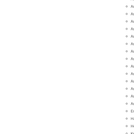
A
A
A
As
As
As
A
As
A
A
As
As
A
A
Er
H
He
K