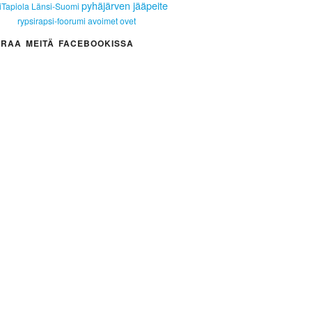
pyhäjärven jääpeite
iTapiola Länsi-Suomi
rypsirapsi-foorumi
avoimet ovet
RAA MEITÄ FACEBOOKISSA