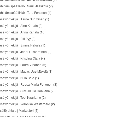
ehittämispäällikkö | Sauli Jaakkola
(7)
ehittämispäällikkö | Tero Forsman
(4)
esätyöntekijä | Aarne Suominen
(1)
esätyöntekijä | Aino Kahala
(2)
esätyöntekijä | Anna Kahala
(10)
sätyöntekijä | Elli Pyy
(2)
esätyöntekijä | Emma Hakala
(1)
esätyöntekijä | Jenni Lukkaroinen
(2)
sätyöntekijä | Kristiina Ojala
(4)
esätyöntekijä | Laura Virtanen
(6)
esätyöntekijä | Matias Uus-Mäkelä
(1)
sätyöntekijä | Niilo Salo
(1)
esätyöntekijä | Roosa-Maria Peltonen
(3)
esätyöntekijä | Suvi-Tuulia Haakana
(2)
esätyöntekijä | Topi Kaarlamo
(2)
esätyöntekijä | Veronika Westergård
(2)
sältöjohtaja | Marko Jori
(5)
uunnittelija | Harri Laaksonen
(1)