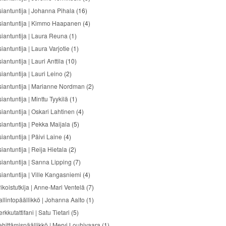
siantuntija | Johanna Pihala
(16)
siantuntija | Kimmo Haapanen
(4)
siantuntija | Laura Reuna
(1)
iantuntija | Laura Varjotie
(1)
iantuntija | Lauri Anttila
(10)
iantuntija | Lauri Leino
(2)
siantuntija | Marianne Nordman
(2)
iantuntija | Minttu Tyykilä
(1)
siantuntija | Oskari Lahtinen
(4)
siantuntija | Pekka Maijala
(5)
iantuntija | Päivi Laine
(4)
iantuntija | Reija Hietala
(2)
siantuntija | Sanna Lipping
(7)
siantuntija | Ville Kangasniemi
(4)
ikoistutkija | Anne-Mari Ventelä
(7)
allintopäällikkö | Johanna Aalto
(1)
rkkutattifani | Satu Tietari
(5)
ehittämispäällikkö | Mervi Louhivaara
(1)