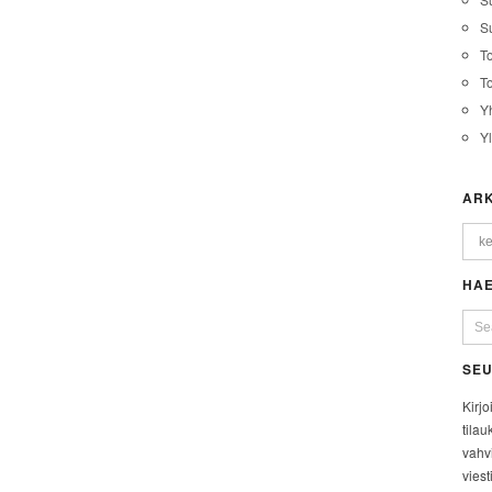
Su
T
T
Y
Y
ARK
HAE
SEU
Kirjo
tilau
vahvi
viest