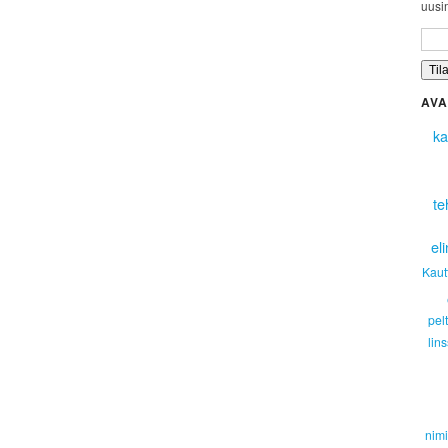
uusim
AVA
ka
te
el
Kaut
pelt
lins
nim