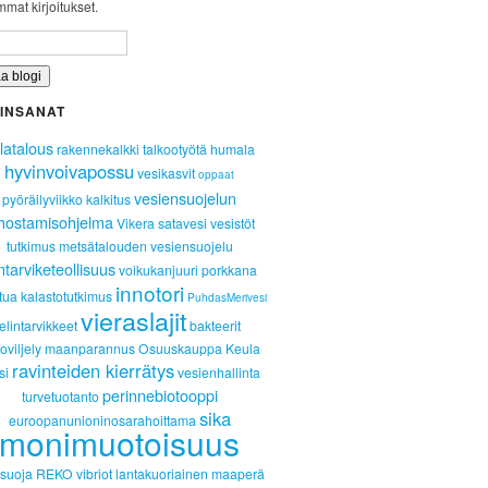
mat kirjoitukset.
INSANAT
latalous
rakennekalkki
talkootyötä
humala
hyvinvoivapossu
vesikasvit
oppaat
vesiensuojelun
pyöräilyviikko
kalkitus
hostamisohjelma
Vikera
satavesi
vesistöt
tutkimus
metsätalouden vesiensuojelu
intarviketeollisuus
voikukanjuuri
porkkana
innotori
tua
kalastotutkimus
PuhdasMerivesi
vieraslajit
elintarvikkeet
bakteerit
oviljely
maanparannus
Osuuskauppa Keula
ravinteiden kierrätys
si
vesienhallinta
perinnebiotooppi
turvetuotanto
sika
euroopanunioninosarahoittama
monimuotoisuus
isuoja
REKO
vibriot
lantakuoriainen
maaperä