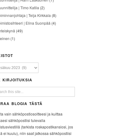
unnittelija | Timo Katila
(2)
oiminnanjohtaja | Teija Kirkkala
(8)
oimistosihteeri | Elina Suonpää
(4)
hteiskynä
(49)
leinen
(1)
ISTOT
 KIRJOITUKSIA
RAA BLOGIA TÄSTÄ
ita vain sähköpostiosoitteesi ja kuittaa
ksesi sähköpostiisi tulevalla
stusviestillä (tarkista roskapostikansiosi, jos
iä ei kuulu), niin saat jatkossa sähköpostiisi