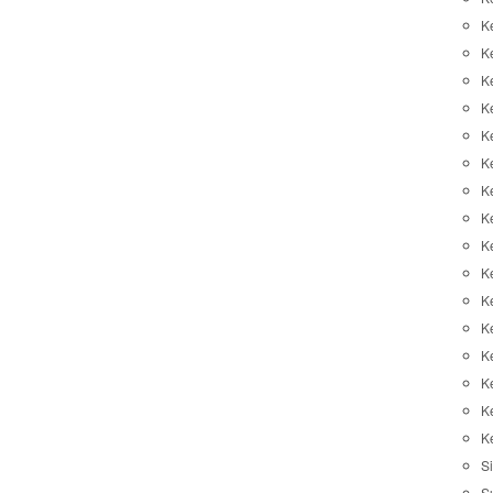
K
K
K
K
K
Ke
K
K
Ke
K
K
Ke
K
K
K
K
Si
S