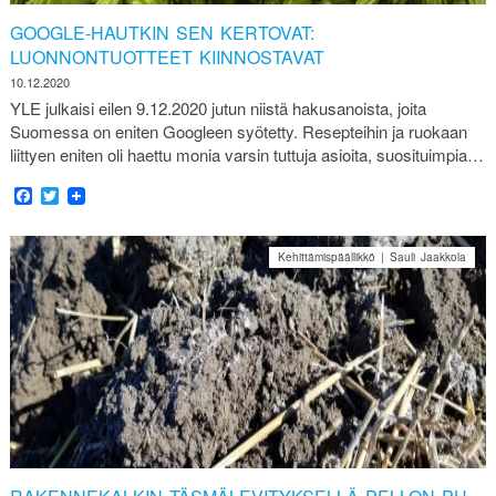
GOOGLE-HAUTKIN SEN KERTOVAT:
LUONNONTUOTTEET KIINNOSTAVAT
10.12.2020
YLE julkaisi eilen 9.12.2020 jutun niistä hakusanoista, joita
Suomessa on eniten Googleen syötetty. Resepteihin ja ruokaan
liittyen eniten oli haettu monia varsin tuttuja asioita, suosituimpia…
Facebook
Twitter
Kehittämispäällikkö | Sauli Jaakkola