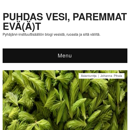
PUHDAS VESI, PAREMMAT
EVÄ(Ä)T
Pyhäjärvi-instituuttisäätiön blogi vesistä, ruoasta ja siltä väliltä.
Menu
Asiantuntija | Johanna Pihala