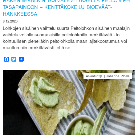
RAKENNEKALKIN TÄSMÄLEVITYKSELLÄ PELLON PH
TASAPAINOON – KENTTÄKOKEILU BIOEVÄÄT-
HANKKEESSA
8.12.2020
Lohkojen sisäinen vaihtelu suurta Peltolohkon sisäinen maalajin
vaihtelu voi olla suomalaisilla peltolohkoilla merkittävää. Jo
kohtuullisen pienelläkin peltolohkolla maan lajitekoostumus voi
muuttua niin merkittävästi, että se…
Facebook
Twitter
Asiantuntija | Johanna Pihala