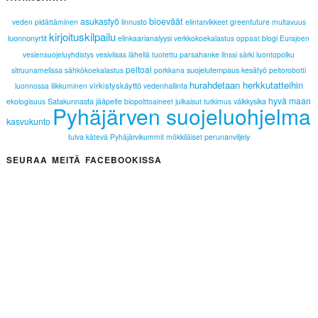
asukastyö
bioeväät
veden pidättäminen
linnusto
elintarvikkeet
greenfuture
multavuus
kirjoituskilpailu
luonnonyrtit
elinkaarianalyysi
verkkokoekalastus
blogi
Eurajoen
oppaat
vesiensuojeluyhdistys
vesiviisas
lähellä tuotettu
parsahanke
linssi
särki
luontopolku
peltoai
suojelutempaus
sitruunamelissa
sähkökoekalastus
porkkana
kesätyö
peltorobotti
hurahdetaan herkkutatteihin
virkistyskäyttö
luonnossa liikkuminen
vedenhallinta
hyvä maan
Satakunnasta
ekologisuus
jääpeite
biopolttoaineet
julkaisut
tutkimus
välkkysika
Pyhäjärven suojeluohjelma
kasvukunto
tulva
kätevä
Pyhäjärvikummit
mökkiläiset
perunanviljely
SEURAA MEITÄ FACEBOOKISSA