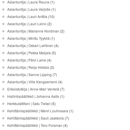
Asiantuntija | Laura Reuna
(1)
Asiantuntija | Laura Varjotie
(1)
Asiantuntija | Lauri Anttila
(10)
Asiantuntija | Lauri Leino
(2)
Asiantuntija | Marianne Nordman
(2)
Asiantuntija | Minttu Tyykilä
(1)
Asiantuntija | Oskari Lahtinen
(4)
Asiantuntija | Pekka Maijala
(5)
Asiantuntija | Päivi Laine
(4)
Asiantuntija | Reija Hietala
(2)
Asiantuntija | Sanna Lipping
(7)
Asiantuntija | Ville Kangasniemi
(4)
Erikoistutkija | Anne-Mari Ventelä
(7)
Hallintopäällikkö | Johanna Aalto
(1)
Herkkutattifani | Satu Tietari
(5)
Kehittämispäällikkö | Mervi Louhivaara
(1)
Kehittämispäällikkö | Sauli Jaakkola
(7)
Kehittämispäällikkö | Tero Forsman
(4)