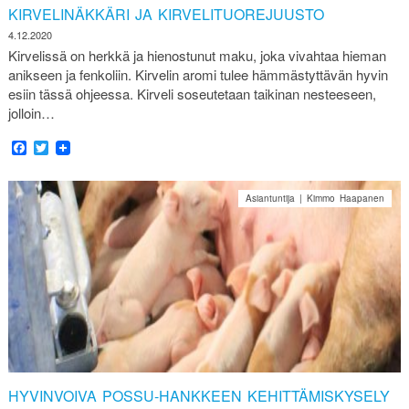
KIRVELINÄKKÄRI JA KIRVELITUOREJUUSTO
4.12.2020
Kirvelissä on herkkä ja hienostunut maku, joka vivahtaa hieman
anikseen ja fenkoliin. Kirvelin aromi tulee hämmästyttävän hyvin
esiin tässä ohjeessa. Kirveli soseutetaan taikinan nesteeseen,
jolloin…
Facebook
Twitter
Asiantuntija | Kimmo Haapanen
HYVINVOIVA POSSU-HANKKEEN KEHITTÄMISKYSELY