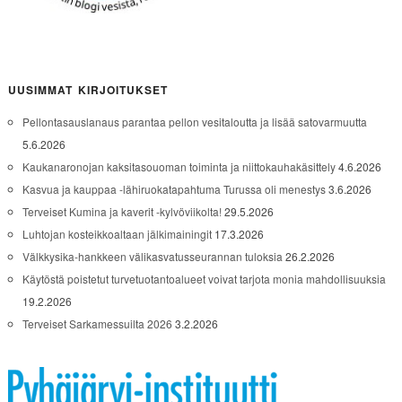
UUSIMMAT KIRJOITUKSET
Pellontasauslanaus parantaa pellon vesitaloutta ja lisää satovarmuutta
5.6.2026
Kaukanaronojan kaksitasouoman toiminta ja niittokauhakäsittely
4.6.2026
Kasvua ja kauppaa -lähiruokatapahtuma Turussa oli menestys
3.6.2026
Terveiset Kumina ja kaverit -kylvöviikolta!
29.5.2026
Luhtojan kosteikkoaltaan jälkimainingit
17.3.2026
Välkkysika-hankkeen välikasvatusseurannan tuloksia
26.2.2026
Käytöstä poistetut turvetuotantoalueet voivat tarjota monia mahdollisuuksia
19.2.2026
Terveiset Sarkamessuilta 2026
3.2.2026