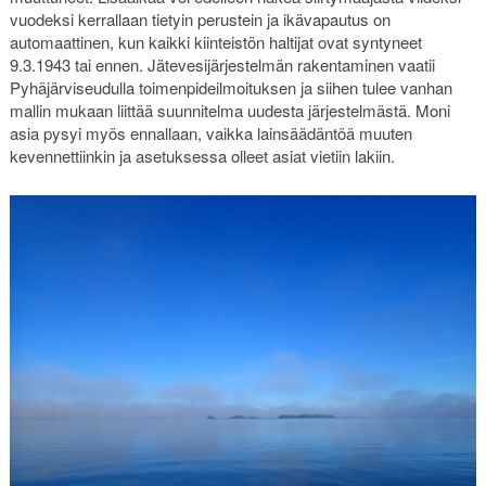
vuodeksi kerrallaan tietyin perustein ja ikävapautus on
automaattinen, kun kaikki kiinteistön haltijat ovat syntyneet
9.3.1943 tai ennen. Jätevesijärjestelmän rakentaminen vaatii
Pyhäjärviseudulla toimenpideilmoituksen ja siihen tulee vanhan
mallin mukaan liittää suunnitelma uudesta järjestelmästä. Moni
asia pysyi myös ennallaan, vaikka lainsäädäntöä muuten
kevennettiinkin ja asetuksessa olleet asiat vietiin lakiin.