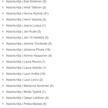
Asiantuntija | Essi Kiiskinen
(3)
Asiantuntija | Heidi Tattinen
(2)
Asiantuntija | Henna Ryömä
(41)
Asiantuntija | Henri Vaarala
(3)
Asiantuntija | Jaana Luojus
(1)
Asiantuntija | Jari Ruski
(5)
Asiantuntija | Jari Yli-Heikkilä
(3)
Asiantuntija | Jerome Tornikoski
(3)
Asiantuntija | Johanna Pihala
(16)
Asiantuntija | Kimmo Haapanen
(4)
Asiantuntija | Laura Reuna
(1)
Asiantuntija | Laura Varjotie
(1)
Asiantuntija | Lauri Anttila
(10)
Asiantuntija | Lauri Leino
(2)
Asiantuntija | Marianne Nordman
(2)
Asiantuntija | Minttu Tyykilä
(1)
Asiantuntija | Oskari Lahtinen
(4)
Asiantuntija | Pekka Maijala
(5)