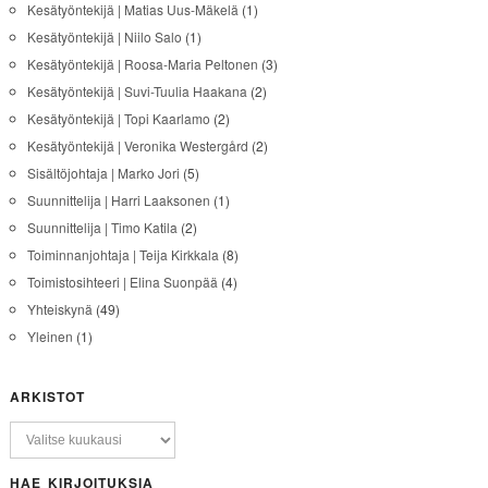
Kesätyöntekijä | Matias Uus-Mäkelä
(1)
Kesätyöntekijä | Niilo Salo
(1)
Kesätyöntekijä | Roosa-Maria Peltonen
(3)
Kesätyöntekijä | Suvi-Tuulia Haakana
(2)
Kesätyöntekijä | Topi Kaarlamo
(2)
Kesätyöntekijä | Veronika Westergård
(2)
Sisältöjohtaja | Marko Jori
(5)
Suunnittelija | Harri Laaksonen
(1)
Suunnittelija | Timo Katila
(2)
Toiminnanjohtaja | Teija Kirkkala
(8)
Toimistosihteeri | Elina Suonpää
(4)
Yhteiskynä
(49)
Yleinen
(1)
ARKISTOT
HAE KIRJOITUKSIA