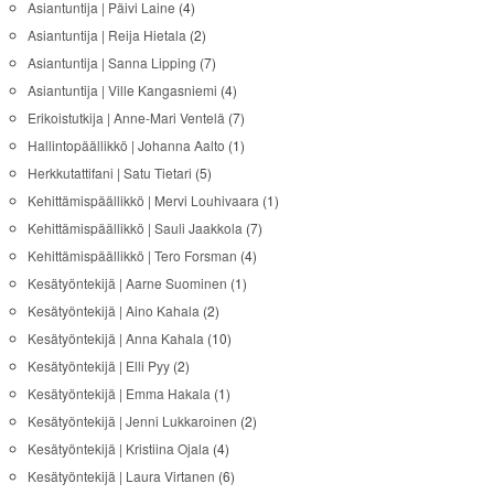
Asiantuntija | Päivi Laine
(4)
Asiantuntija | Reija Hietala
(2)
Asiantuntija | Sanna Lipping
(7)
Asiantuntija | Ville Kangasniemi
(4)
Erikoistutkija | Anne-Mari Ventelä
(7)
Hallintopäällikkö | Johanna Aalto
(1)
Herkkutattifani | Satu Tietari
(5)
Kehittämispäällikkö | Mervi Louhivaara
(1)
Kehittämispäällikkö | Sauli Jaakkola
(7)
Kehittämispäällikkö | Tero Forsman
(4)
Kesätyöntekijä | Aarne Suominen
(1)
Kesätyöntekijä | Aino Kahala
(2)
Kesätyöntekijä | Anna Kahala
(10)
Kesätyöntekijä | Elli Pyy
(2)
Kesätyöntekijä | Emma Hakala
(1)
Kesätyöntekijä | Jenni Lukkaroinen
(2)
Kesätyöntekijä | Kristiina Ojala
(4)
Kesätyöntekijä | Laura Virtanen
(6)