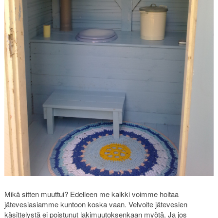
Mikä sitten muuttui? Edelleen me kaikki voimme hoitaa
jätevesiasiamme kuntoon koska vaan. Velvoite jätevesien
käsittelystä ei poistunut lakimuutoksenkaan myötä. Ja jos