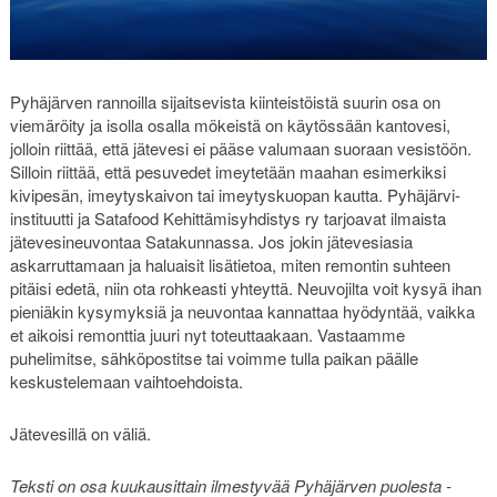
Pyhäjärven rannoilla sijaitsevista kiinteistöistä suurin osa on
viemäröity ja isolla osalla mökeistä on käytössään kantovesi,
jolloin riittää, että jätevesi ei pääse valumaan suoraan vesistöön.
Silloin riittää, että pesuvedet imeytetään maahan esimerkiksi
kivipesän, imeytyskaivon tai imeytyskuopan kautta. Pyhäjärvi-
instituutti ja Satafood Kehittämisyhdistys ry tarjoavat ilmaista
jätevesineuvontaa Satakunnassa. Jos jokin jätevesiasia
askarruttamaan ja haluaisit lisätietoa, miten remontin suhteen
pitäisi edetä, niin ota rohkeasti yhteyttä. Neuvojilta voit kysyä ihan
pieniäkin kysymyksiä ja neuvontaa kannattaa hyödyntää, vaikka
et aikoisi remonttia juuri nyt toteuttaakaan. Vastaamme
puhelimitse, sähköpostitse tai voimme tulla paikan päälle
keskustelemaan vaihtoehdoista.
Jätevesillä on väliä.
Teksti on osa kuukausittain ilmestyvää Pyhäjärven puolesta -