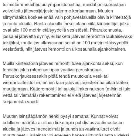
toimistamme aiheutuu ympäristöhaittaa, meidät on suorastaan
velvoitettu jätevesijärjestelmämme korjaamaan. Muuten
siirtymäaika koskee enää vain pohjavesialueilla olevia kiinteistöjä
ja ranta-alueita. Ranta-alueella tarkoitetaan niitä kiinteistöjä, jotka
ovat alle 100 metrin etäisyydellä vesistöstä. Piharakennusta,
jossa ei jätevettä synny, ei lasketa jätevesiremonttia laukaisevaksi
tekijäksi, mutta jos ulkosaunan seinä on 100 metrin etäisyydellä
vesistöstä, niin jätevesiremontti on ulkosaunalla ajankohtainen.
Muilla kiinteistöillä jätevesiremontti tulee ajankohtaiseksi, kun
tehdään jokin rakennuslupaa vaativa peruskorjaus.
Peruskorjauksessakin pitää tehdä muutoksia vesi- tai
viemärilaitteistoihin, ennen kuin jätevesijärjestelmää pitää lähteä
muuttamaan. Kattoremontti tai autotallirakennuksen (mihin ei tule
vettä tai viemäriä) rakentaminen ei vielä jätevesijärjestelmän
korjaamista vaadi.
Muuten lainsäädännön henki pysyi samana. Kunnat voivat
edelleen määrätä aluillaan tiukempia puhdistusvaatimustason
alueita ja jätevesimenetelmät ja puhdistusvaatimukset eivät
muuttuneet. Lisäaikaa voi edelleen hakea siirtymäajasta viideksi