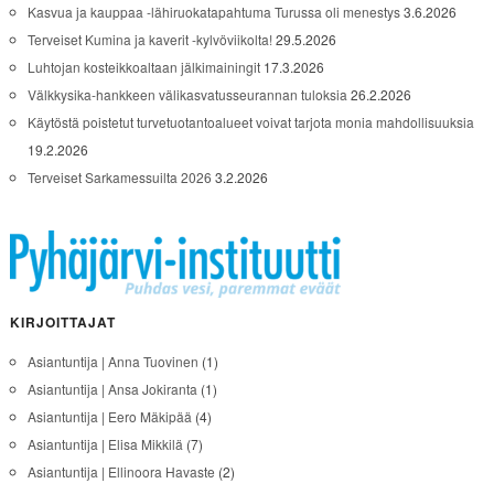
Kasvua ja kauppaa -lähiruokatapahtuma Turussa oli menestys
3.6.2026
Terveiset Kumina ja kaverit -kylvöviikolta!
29.5.2026
Luhtojan kosteikkoaltaan jälkimainingit
17.3.2026
Välkkysika-hankkeen välikasvatusseurannan tuloksia
26.2.2026
Käytöstä poistetut turvetuotantoalueet voivat tarjota monia mahdollisuuksia
19.2.2026
Terveiset Sarkamessuilta 2026
3.2.2026
KIRJOITTAJAT
Asiantuntija | Anna Tuovinen
(1)
Asiantuntija | Ansa Jokiranta
(1)
Asiantuntija | Eero Mäkipää
(4)
Asiantuntija | Elisa Mikkilä
(7)
Asiantuntija | Ellinoora Havaste
(2)