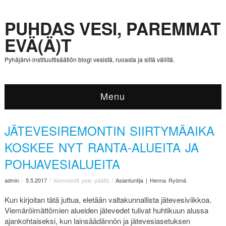
PUHDAS VESI, PAREMMAT
EVÄ(Ä)T
Pyhäjärvi-instituuttisäätiön blogi vesistä, ruoasta ja siltä väliltä.
Menu
JÄTEVESIREMONTIN SIIRTYMÄAIKA
KOSKEE NYT RANTA-ALUEITA JA
POHJAVESIALUEITA
admin
/
5.5.2017
/
Kommentit pois päältä
/
Asiantuntija | Henna Ryömä
Kun kirjoitan tätä juttua, eletään valtakunnallista jätevesiviikkoa.
Viemäröimättömien alueiden jätevedet tulivat huhtikuun alussa
ajankohtaiseksi, kun lainsäädännön ja jätevesiasetuksen