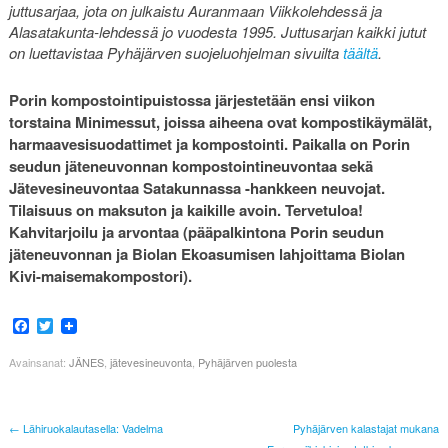
juttusarjaa, jota on julkaistu Auranmaan Viikkolehdessä ja
Alasatakunta-lehdessä jo vuodesta 1995. Juttusarjan kaikki jutut
on luettavistaa Pyhäjärven suojeluohjelman sivuilta
täältä
.
Porin kompostointipuistossa järjestetään ensi viikon
torstaina Minimessut, joissa aiheena ovat kompostikäymälät,
harmaavesisuodattimet ja kompostointi. Paikalla on Porin
seudun jäteneuvonnan kompostointineuvontaa sekä
Jätevesineuvontaa Satakunnassa -hankkeen neuvojat.
Tilaisuus on maksuton ja kaikille avoin. Tervetuloa!
Kahvitarjoilu ja arvontaa (pääpalkintona Porin seudun
jäteneuvonnan ja Biolan Ekoasumisen lahjoittama Biolan
Kivi-maisemakompostori).
Facebook
Twitter
Avainsanat:
JÄNES
,
jätevesineuvonta
,
Pyhäjärven puolesta
← Lähiruokalautasella: Vadelma
Pyhäjärven kalastajat mukana