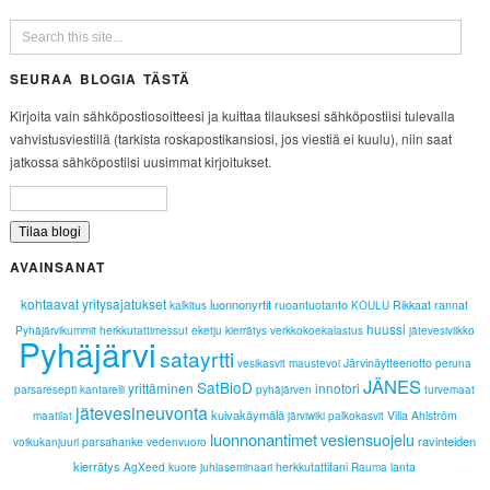
SEURAA BLOGIA TÄSTÄ
Kirjoita vain sähköpostiosoitteesi ja kuittaa tilauksesi sähköpostiisi tulevalla
vahvistusviestillä (tarkista roskapostikansiosi, jos viestiä ei kuulu), niin saat
jatkossa sähköpostiisi uusimmat kirjoitukset.
AVAINSANAT
kohtaavat yritysajatukset
luonnonyrtit
ruoantuotanto
Rikkaat rannat
kalkitus
KOULU
huussi
Pyhäjärvikummit
herkkutattimessut
eketju
kierrätys
verkkokoekalastus
jätevesiviikko
Pyhäjärvi
satayrtti
Järvinäytteenotto
vesikasvit
maustevoi
peruna
JÄNES
SatBioD
yrittäminen
innotori
parsaresepti
kantarelli
pyhäjärven
turvemaat
jätevesineuvonta
kuivakäymälä
Villa Ahlström
maatilat
järviwiki
palkokasvit
luonnonantimet
vesiensuojelu
ravinteiden
parsahanke
voikukanjuuri
vedenvuoro
kierrätys
herkkutattifani
lanta
AgXeed
kuore
juhlaseminaari
Rauma