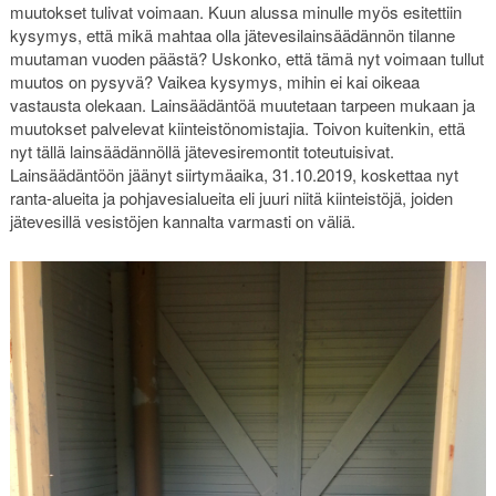
muutokset tulivat voimaan. Kuun alussa minulle myös esitettiin
kysymys, että mikä mahtaa olla jätevesilainsäädännön tilanne
muutaman vuoden päästä? Uskonko, että tämä nyt voimaan tullut
muutos on pysyvä? Vaikea kysymys, mihin ei kai oikeaa
vastausta olekaan. Lainsäädäntöä muutetaan tarpeen mukaan ja
muutokset palvelevat kiinteistönomistajia. Toivon kuitenkin, että
nyt tällä lainsäädännöllä jätevesiremontit toteutuisivat.
Lainsäädäntöön jäänyt siirtymäaika, 31.10.2019, koskettaa nyt
ranta-alueita ja pohjavesialueita eli juuri niitä kiinteistöjä, joiden
jätevesillä vesistöjen kannalta varmasti on väliä.