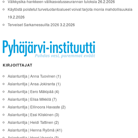
Välkkysika-hankkeen välikasvatusseurannan tuloksia
26.2.2026
Käytöstä poistetut turvetuotantoalueet voivat tarjota monia mahdollisuuksia
19.2.2026
Terveiset Sarkamessuilta 2026
3.2.2026
KIRJOITTAJAT
Asiantuntija | Anna Tuovinen
(1)
Asiantuntija | Ansa Jokiranta
(1)
Asiantuntija | Eero Mäkipää
(4)
Asiantuntija | Elisa Mikkilä
(7)
Asiantuntija | Ellinoora Havaste
(2)
Asiantuntija | Essi Kiiskinen
(3)
Asiantuntija | Heidi Tattinen
(2)
Asiantuntija | Henna Ryömä
(41)
Asiantuntija | Henri Vaarala
(3)