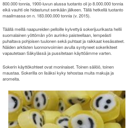
800.000 tonnia, 1900-luvun alussa tuotanto oli jo 8.000.000 tonnia
eikä vauhti ole hidastunut senkään jälkeen. Tällä hetkellä tuotanto
maailmassa on n. 183.000.000 tonnia (v. 2015).
Täällä meillä naapureiden pelloille kylvettyä sokerijuurikasta hellii
suomalainen yöttömän yön aurinko paisteellaan, lempeästi
puhaltava pohjoisen tuulonen sekä puhtaat ja raikkaat kesäsateet.
Näiden arktisten luonnonvoimien avulla syntyneet sokerikiteet
vapautetaan Säkylässä ja pussitetaan käyttöämme varten.
Sokerin käyttökohteet ovat moninaiset. Toinen säilöö, toinen
maustaa. Sokerilla on lisäksi kyky tehostaa muita makuja ja
aromeita.