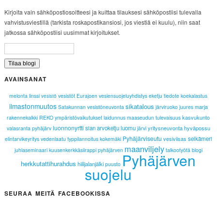
Kirjoita vain sähköpostiosoitteesi ja kuittaa tilauksesi sähköpostiisi tulevalla
vahvistusviestillä (tarkista roskapostikansiosi, jos viestiä ei kuulu), niin saat
jatkossa sähköpostiisi uusimmat kirjoitukset.
AVAINSANAT
melonta
linssi
vesistöt
Eurajoen vesiensuojeluyhdistys
eketju
tiedote
koekalastus
vesistö
ilmastonmuutos
sikatalous
marja
Satakunnan vesistöneuvonta
järviruoko
juures
kasvukunto
rakennekalkki
REKO
ympäristövaikutukset
laidunnus
maaseudun tulevaisuus
luonnonyrtti
sian arvoketju
luomu
yritysneuvonta
hyväpossu
valasranta
pyhäjärv
järvi
Pyhäjärviseutu
vesiviisas
selkämeri
elintarvikeyritys
vedenlaatu
typpilannoitus
kokemäki
maanviljely
juhlaseminaari
kuusenkerkkäsiirappi
pyhäjärven
talkootyötä
blogi
Pyhäjärven
herkkutattihurahdus
hiilijalanjälki
puusto
suojelu
SEURAA MEITÄ FACEBOOKISSA