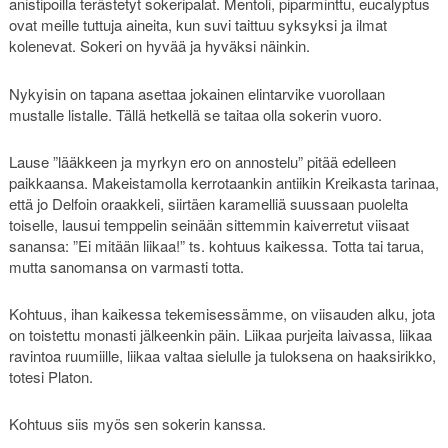
anistipoilla terästetyt sokeripalat. Mentoli, piparminttu, eucalyptus
ovat meille tuttuja aineita, kun suvi taittuu syksyksi ja ilmat
kolenevat. Sokeri on hyvää ja hyväksi näinkin.
Nykyisin on tapana asettaa jokainen elintarvike vuorollaan
mustalle listalle. Tällä hetkellä se taitaa olla sokerin vuoro.
Lause ”lääkkeen ja myrkyn ero on annostelu” pitää edelleen
paikkaansa. Makeistamolla kerrotaankin antiikin Kreikasta tarinaa,
että jo Delfoin oraakkeli, siirtäen karamelliä suussaan puolelta
toiselle, lausui temppelin seinään sittemmin kaiverretut viisaat
sanansa: ”Ei mitään liikaa!” ts. kohtuus kaikessa. Totta tai tarua,
mutta sanomansa on varmasti totta.
Kohtuus, ihan kaikessa tekemisessämme, on viisauden alku, jota
on toistettu monasti jälkeenkin päin. Liikaa purjeita laivassa, liikaa
ravintoa ruumiille, liikaa valtaa sielulle ja tuloksena on haaksirikko,
totesi Platon.
Kohtuus siis myös sen sokerin kanssa.