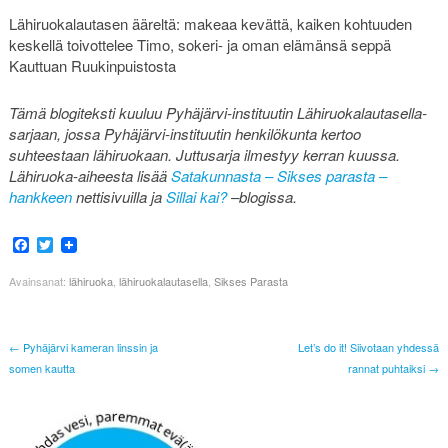
Lähiruokalautasen ääreltä: makeaa kevättä, kaiken kohtuuden
keskellä toivottelee Timo, sokeri- ja oman elämänsä seppä
Kauttuan Ruukinpuistosta
Tämä blogiteksti kuuluu Pyhäjärvi-instituutin Lähiruokalautasella-
sarjaan, jossa Pyhäjärvi-instituutin henkilökunta kertoo
suhteestaan lähiruokaan. Juttusarja ilmestyy kerran kuussa.
Lähiruoka-aiheesta lisää
Satakunnasta – Sikses parasta –
hankkeen
nettisivuilla ja
Sillai kai?
–blogissa.
Facebook
Twitter
Avainsanat:
lähiruoka
,
lähiruokalautasella
,
Sikses Parasta
← Pyhäjärvi kameran linssin ja
Let’s do it! Siivotaan yhdessä
somen kautta
rannat puhtaiksi →