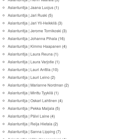
Asiantuntija | Jaana Luojus
(1)
Asiantuntija | Jari Ruski
(5)
Asiantuntija | Jari Yli-Heikkilä
(3)
Asiantuntija | Jerome Tornikoski
(3)
Asiantuntija | Johanna Pihala
(16)
Asiantuntija | Kimmo Haapanen
(4)
Asiantuntija | Laura Reuna
(1)
Asiantuntija | Laura Varjotie
(1)
Asiantuntija | Lauri Anttila
(10)
Asiantuntija | Lauri Leino
(2)
Asiantuntija | Marianne Nordman
(2)
Asiantuntija | Minttu Tyykilä
(1)
Asiantuntija | Oskari Lahtinen
(4)
Asiantuntija | Pekka Maijala
(5)
Asiantuntija | Päivi Laine
(4)
Asiantuntija | Reija Hietala
(2)
Asiantuntija | Sanna Lipping
(7)