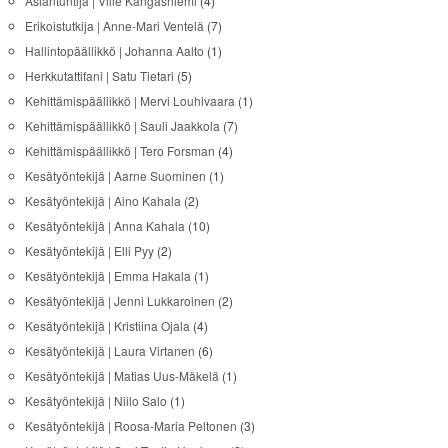
Asiantuntija | Ville Kangasniemi
(4)
Erikoistutkija | Anne-Mari Ventelä
(7)
Hallintopäällikkö | Johanna Aalto
(1)
Herkkutattifani | Satu Tietari
(5)
Kehittämispäällikkö | Mervi Louhivaara
(1)
Kehittämispäällikkö | Sauli Jaakkola
(7)
Kehittämispäällikkö | Tero Forsman
(4)
Kesätyöntekijä | Aarne Suominen
(1)
Kesätyöntekijä | Aino Kahala
(2)
Kesätyöntekijä | Anna Kahala
(10)
Kesätyöntekijä | Elli Pyy
(2)
Kesätyöntekijä | Emma Hakala
(1)
Kesätyöntekijä | Jenni Lukkaroinen
(2)
Kesätyöntekijä | Kristiina Ojala
(4)
Kesätyöntekijä | Laura Virtanen
(6)
Kesätyöntekijä | Matias Uus-Mäkelä
(1)
Kesätyöntekijä | Niilo Salo
(1)
Kesätyöntekijä | Roosa-Maria Peltonen
(3)