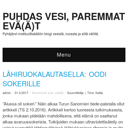
PUHDAS VESI, PAREMMAT
EVÄ(Ä)T
Pyhäjärvi-instituuttisäätiön blogi vesistä, ruoasta ja siltä väliltä.
Menu
LÄHIRUOKALAUTASELLA: OODI
SOKERILLE
admin
/
31.3.2017
/
Kommentit pois päältä
/
Suunnittelija | Timo Katila
”Alussa oli sokeri.” Näin alkaa Turun Sanomien tiede-palstalla ollut
artikkeli (TS 2.10.2016). Artikkeli kertoo tuoreesta tutkimuksesta,
jonka mukaan pidetään mahdollisena, että elämä on saattanut
alkaa avaruussokerista. Tutkijoiden mukaan ultraviolettisäteily on
voinut synnyttää tähtienvälisissä jäähiukkasissa riboosia ja muita