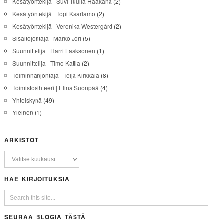
Kesätyöntekijä | Suvi-Tuulia Haakana
(2)
Kesätyöntekijä | Topi Kaarlamo
(2)
Kesätyöntekijä | Veronika Westergård
(2)
Sisältöjohtaja | Marko Jori
(5)
Suunnittelija | Harri Laaksonen
(1)
Suunnittelija | Timo Katila
(2)
Toiminnanjohtaja | Teija Kirkkala
(8)
Toimistosihteeri | Elina Suonpää
(4)
Yhteiskynä
(49)
Yleinen
(1)
ARKISTOT
HAE KIRJOITUKSIA
SEURAA BLOGIA TÄSTÄ