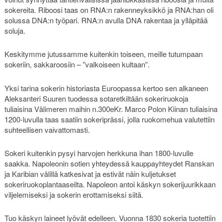
sokereita. Riboosi taas on RNA:n rakenneyksikkö ja RNA:han oli
solussa DNA:n työpari. RNA:n avulla DNA rakentaa ja ylläpitää
soluja.
Keskitymme jutussamme kuitenkin toiseen, meille tutumpaan
sokeriin, sakkaroosiin – ”valkoiseen kultaan”.
Yksi tarina sokerin historiasta Euroopassa kertoo sen alkaneen
Aleksanteri Suuren tuodessa sotaretkiltään sokeriruokoja
tuliaisina Välimeren maihin n.300eKr. Marco Polon Kiinan tuliaisina
1200-luvulla taas saatiin sokeriprässi, jolla ruokomehua valutettiin
suhteellisen vaivattomasti.
Sokeri kuitenkin pysyi harvojen herkkuna ihan 1800-luvulle
saakka. Napoleonin sotien yhteydessä kauppayhteydet Ranskan
ja Karibian välillä katkesivat ja estivät näin kuljetukset
sokeriruokoplantaaseilta. Napoleon antoi käskyn sokerijuurikkaan
viljelemiseksi ja sokerin erottamiseksi siitä.
Tuo käskyn laineet lyövät edelleen. Vuonna 1830 sokeria tuotettiin