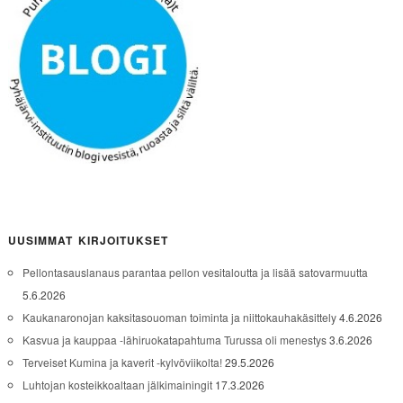
UUSIMMAT KIRJOITUKSET
Pellontasauslanaus parantaa pellon vesitaloutta ja lisää satovarmuutta
5.6.2026
Kaukanaronojan kaksitasouoman toiminta ja niittokauhakäsittely
4.6.2026
Kasvua ja kauppaa -lähiruokatapahtuma Turussa oli menestys
3.6.2026
Terveiset Kumina ja kaverit -kylvöviikolta!
29.5.2026
Luhtojan kosteikkoaltaan jälkimainingit
17.3.2026