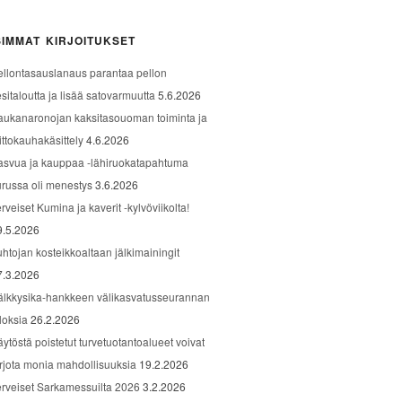
IMMAT KIRJOITUKSET
ellontasauslanaus parantaa pellon
sitaloutta ja lisää satovarmuutta
5.6.2026
aukanaronojan kaksitasouoman toiminta ja
ittokauhakäsittely
4.6.2026
asvua ja kauppaa -lähiruokatapahtuma
urussa oli menestys
3.6.2026
rveiset Kumina ja kaverit -kylvöviikolta!
9.5.2026
uhtojan kosteikkoaltaan jälkimainingit
7.3.2026
älkkysika-hankkeen välikasvatusseurannan
loksia
26.2.2026
äytöstä poistetut turvetuotantoalueet voivat
arjota monia mahdollisuuksia
19.2.2026
erveiset Sarkamessuilta 2026
3.2.2026