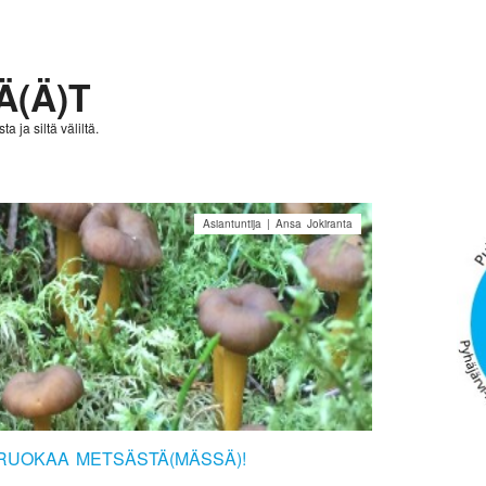
Ä(Ä)T
a ja siltä väliltä.
Asiantuntija | Ansa Jokiranta
IRUOKAA METSÄSTÄ(MÄSSÄ)!