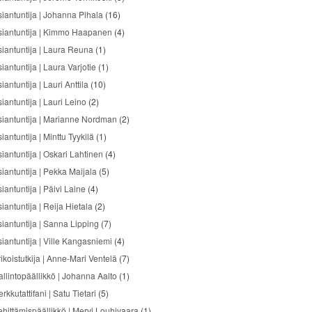
siantuntija | Johanna Pihala
(16)
siantuntija | Kimmo Haapanen
(4)
siantuntija | Laura Reuna
(1)
iantuntija | Laura Varjotie
(1)
iantuntija | Lauri Anttila
(10)
iantuntija | Lauri Leino
(2)
siantuntija | Marianne Nordman
(2)
iantuntija | Minttu Tyykilä
(1)
siantuntija | Oskari Lahtinen
(4)
siantuntija | Pekka Maijala
(5)
iantuntija | Päivi Laine
(4)
iantuntija | Reija Hietala
(2)
siantuntija | Sanna Lipping
(7)
siantuntija | Ville Kangasniemi
(4)
ikoistutkija | Anne-Mari Ventelä
(7)
allintopäällikkö | Johanna Aalto
(1)
rkkutattifani | Satu Tietari
(5)
ehittämispäällikkö | Mervi Louhivaara
(1)