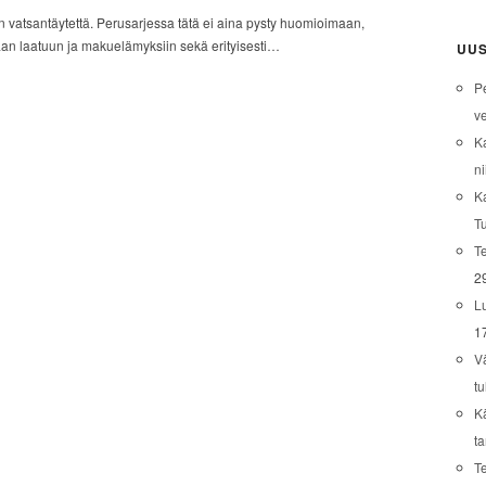
vatsantäytettä. Perusarjessa tätä ei aina pysty huomioimaan,
aan laatuun ja makuelämyksiin sekä erityisesti…
UUS
P
ve
K
ni
K
T
Te
2
L
1
V
tu
K
t
T