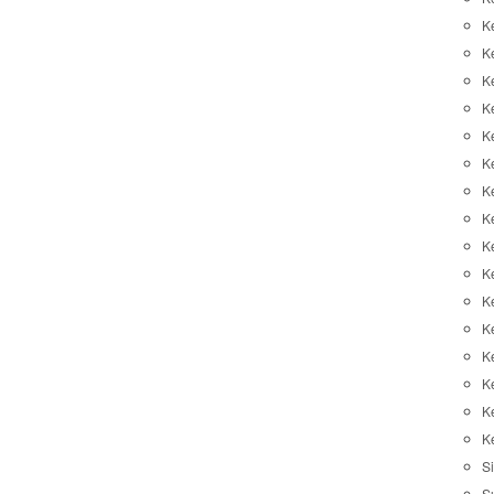
K
K
K
K
K
Ke
K
K
Ke
K
K
Ke
K
K
K
K
Si
S