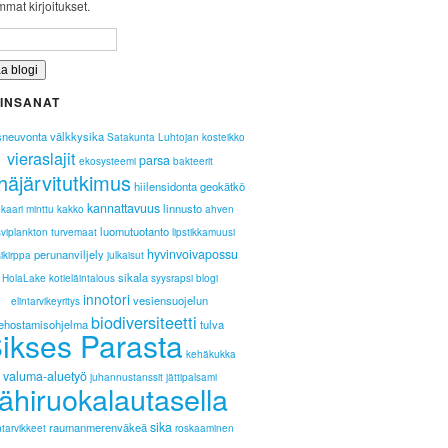
mat kirjoitukset.
INSANAT
ysneuvonta
välkkysika
Satakunta
Luhtojan kosteikko
vieraslajit
parsa
ekosysteemi
bakteerit
häjärvitutkimus
hiilensidonta
geokätkö
kannattavuus
linnusto
nkaari
minttu
kakko
ahven
luomutuotanto
viplankton
turvemaat
lipstikkamuusi
hyvinvoivapossu
perunanviljely
ikirppa
julkaisut
sikala
HolaLake
kotieläintalous
syysrapsi
blogi
innotori
vesiensuojelun
elintarvikeyritys
biodiversiteetti
tehostamisohjelma
tulva
ikses Parasta
kehäkukka
valuma-aluetyö
juhannustanssit
jättipalsami
lähiruokalautasella
sika
raumanmerenväkeä
ntarvikkeet
roskaaminen