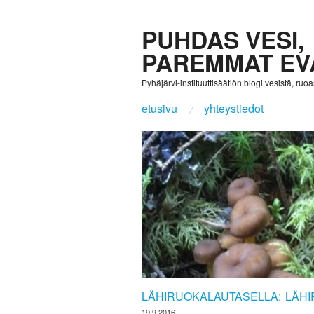
PUHDAS VESI,
PAREMMAT EV
Pyhäjärvi-instituuttisäätiön blogi vesistä, ruoast
etusivu
yhteystiedot
LÄHIRUOKALAUTASELLA: LÄH
19.9.2016