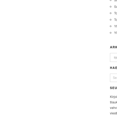
Su
T
T
Y
Y
ARK
HAE
SEU
Kirjo
tilau
vahvi
viest