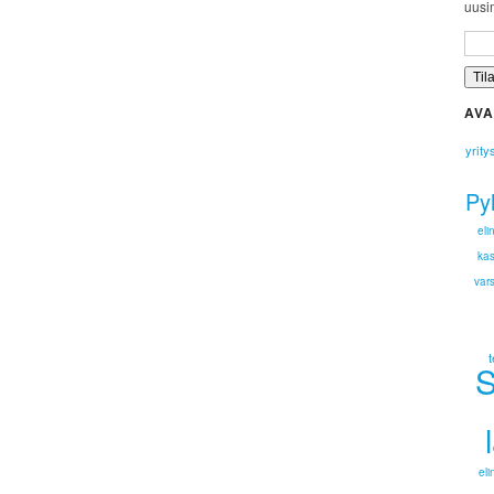
uusim
AVA
yrit
Py
eli
kas
vars
S
eli