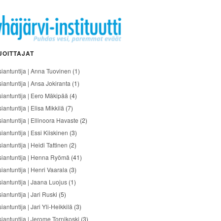
JOITTAJAT
siantuntija | Anna Tuovinen
(1)
siantuntija | Ansa Jokiranta
(1)
siantuntija | Eero Mäkipää
(4)
iantuntija | Elisa Mikkilä
(7)
siantuntija | Ellinoora Havaste
(2)
iantuntija | Essi Kiiskinen
(3)
iantuntija | Heidi Tattinen
(2)
siantuntija | Henna Ryömä
(41)
iantuntija | Henri Vaarala
(3)
siantuntija | Jaana Luojus
(1)
iantuntija | Jari Ruski
(5)
iantuntija | Jari Yli-Heikkilä
(3)
siantuntija | Jerome Tornikoski
(3)