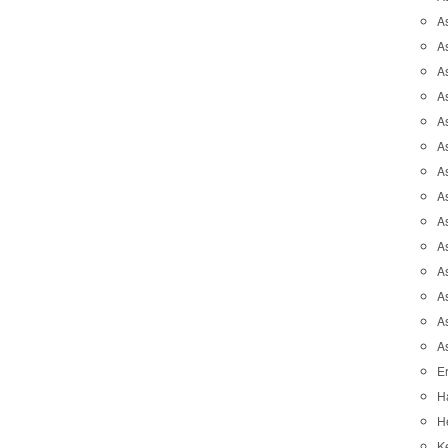
A
A
A
As
As
As
A
As
A
A
As
As
A
A
Er
H
He
K