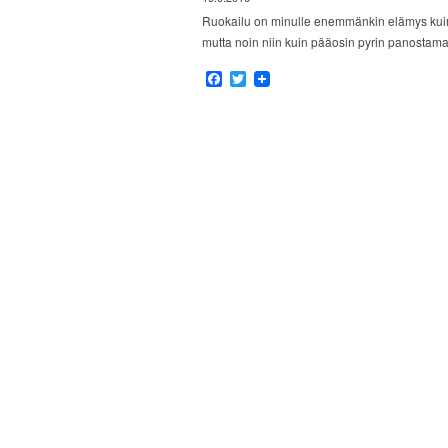
Ruokailu on minulle enemmänkin elämys kuin 
mutta noin niin kuin pääosin pyrin panostam
Facebook
Twitter