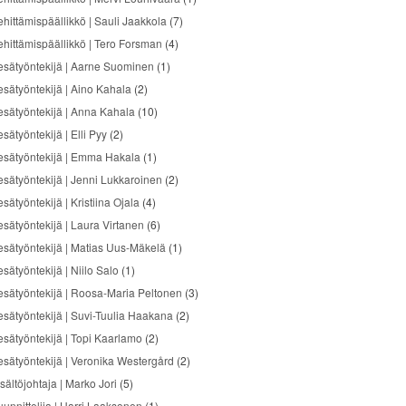
ehittämispäällikkö | Sauli Jaakkola
(7)
ehittämispäällikkö | Tero Forsman
(4)
esätyöntekijä | Aarne Suominen
(1)
esätyöntekijä | Aino Kahala
(2)
esätyöntekijä | Anna Kahala
(10)
sätyöntekijä | Elli Pyy
(2)
esätyöntekijä | Emma Hakala
(1)
esätyöntekijä | Jenni Lukkaroinen
(2)
sätyöntekijä | Kristiina Ojala
(4)
esätyöntekijä | Laura Virtanen
(6)
esätyöntekijä | Matias Uus-Mäkelä
(1)
sätyöntekijä | Niilo Salo
(1)
esätyöntekijä | Roosa-Maria Peltonen
(3)
esätyöntekijä | Suvi-Tuulia Haakana
(2)
esätyöntekijä | Topi Kaarlamo
(2)
esätyöntekijä | Veronika Westergård
(2)
sältöjohtaja | Marko Jori
(5)
uunnittelija | Harri Laaksonen
(1)