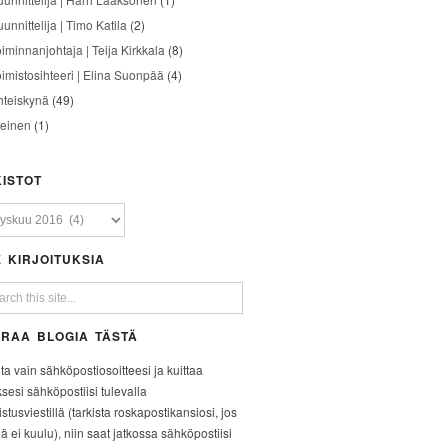
unnittelija | Timo Katila
(2)
oiminnanjohtaja | Teija Kirkkala
(8)
oimistosihteeri | Elina Suonpää
(4)
hteiskynä
(49)
leinen
(1)
ISTOT
 KIRJOITUKSIA
RAA BLOGIA TÄSTÄ
ita vain sähköpostiosoitteesi ja kuittaa
ksesi sähköpostiisi tulevalla
stusviestillä (tarkista roskapostikansiosi, jos
iä ei kuulu), niin saat jatkossa sähköpostiisi