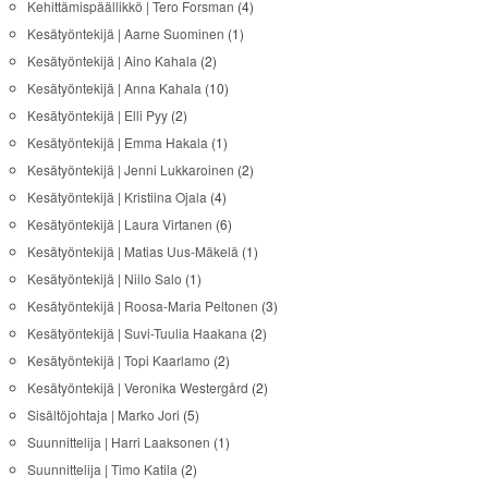
Kehittämispäällikkö | Tero Forsman
(4)
Kesätyöntekijä | Aarne Suominen
(1)
Kesätyöntekijä | Aino Kahala
(2)
Kesätyöntekijä | Anna Kahala
(10)
Kesätyöntekijä | Elli Pyy
(2)
Kesätyöntekijä | Emma Hakala
(1)
Kesätyöntekijä | Jenni Lukkaroinen
(2)
Kesätyöntekijä | Kristiina Ojala
(4)
Kesätyöntekijä | Laura Virtanen
(6)
Kesätyöntekijä | Matias Uus-Mäkelä
(1)
Kesätyöntekijä | Niilo Salo
(1)
Kesätyöntekijä | Roosa-Maria Peltonen
(3)
Kesätyöntekijä | Suvi-Tuulia Haakana
(2)
Kesätyöntekijä | Topi Kaarlamo
(2)
Kesätyöntekijä | Veronika Westergård
(2)
Sisältöjohtaja | Marko Jori
(5)
Suunnittelija | Harri Laaksonen
(1)
Suunnittelija | Timo Katila
(2)