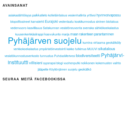
AVAINSANAT
paikkatieto
hyvinvoivapossu
asiakaslähtöisyys
kotieläintalous
vesienhallinta
yrttivoi
Eurajoki
biopolttoaineet
karvalehti
vedenlaatu
koskikunnostus
sininen biotalous
vedenvuoro
kasvillisuus
Satakunnan vesistöneuvonta
svenska
sähkökoekalastus
kasvukunto
marja
maan rakenteen parantaminen
kuusenkerkkäsiirappi
Pyhäjärven suojelu
kumina
virtaama
geokätköily
sikatalous
verkkokoekalastus
ympäristöinvestointi
kakko
tutkimus
MUUVI
Pyhäjärvi-
biodiversiteetti
vesistökunnostusverkosto
tunnustus
PuhdasMerivesi
instituutti
villisieni
nokkonen
syysrapsi
blogi
vuohenputki
kokemusten vaihto
jääpeite
geokätkö
Köyliönjärven suojelu
SEURAA MEITÄ FACEBOOKISSA