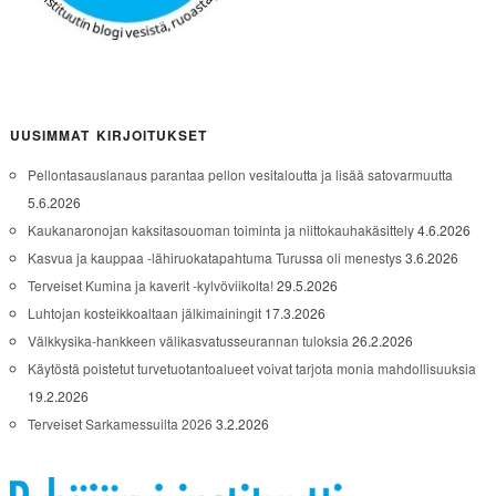
UUSIMMAT KIRJOITUKSET
Pellontasauslanaus parantaa pellon vesitaloutta ja lisää satovarmuutta
5.6.2026
Kaukanaronojan kaksitasouoman toiminta ja niittokauhakäsittely
4.6.2026
Kasvua ja kauppaa -lähiruokatapahtuma Turussa oli menestys
3.6.2026
Terveiset Kumina ja kaverit -kylvöviikolta!
29.5.2026
Luhtojan kosteikkoaltaan jälkimainingit
17.3.2026
Välkkysika-hankkeen välikasvatusseurannan tuloksia
26.2.2026
Käytöstä poistetut turvetuotantoalueet voivat tarjota monia mahdollisuuksia
19.2.2026
Terveiset Sarkamessuilta 2026
3.2.2026