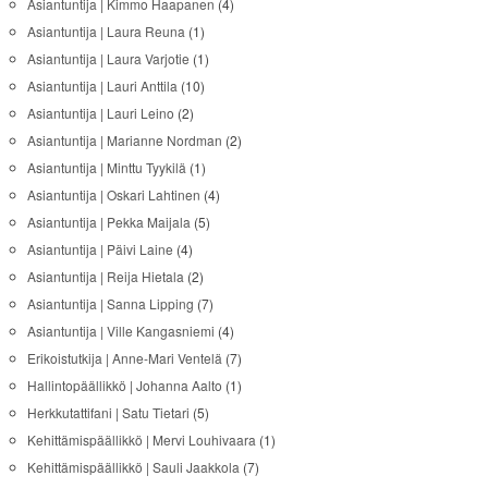
Asiantuntija | Kimmo Haapanen
(4)
Asiantuntija | Laura Reuna
(1)
Asiantuntija | Laura Varjotie
(1)
Asiantuntija | Lauri Anttila
(10)
Asiantuntija | Lauri Leino
(2)
Asiantuntija | Marianne Nordman
(2)
Asiantuntija | Minttu Tyykilä
(1)
Asiantuntija | Oskari Lahtinen
(4)
Asiantuntija | Pekka Maijala
(5)
Asiantuntija | Päivi Laine
(4)
Asiantuntija | Reija Hietala
(2)
Asiantuntija | Sanna Lipping
(7)
Asiantuntija | Ville Kangasniemi
(4)
Erikoistutkija | Anne-Mari Ventelä
(7)
Hallintopäällikkö | Johanna Aalto
(1)
Herkkutattifani | Satu Tietari
(5)
Kehittämispäällikkö | Mervi Louhivaara
(1)
Kehittämispäällikkö | Sauli Jaakkola
(7)