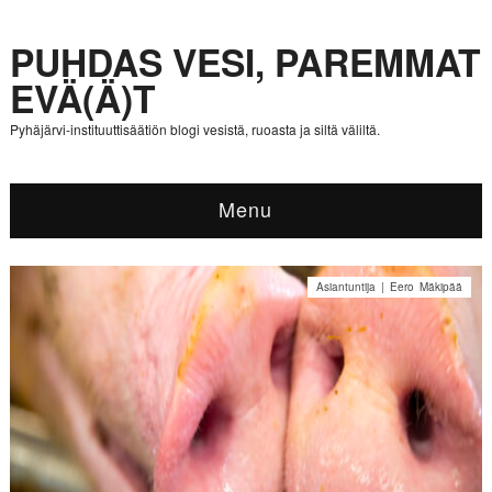
PUHDAS VESI, PAREMMAT
EVÄ(Ä)T
Pyhäjärvi-instituuttisäätiön blogi vesistä, ruoasta ja siltä väliltä.
Menu
Asiantuntija | Eero Mäkipää