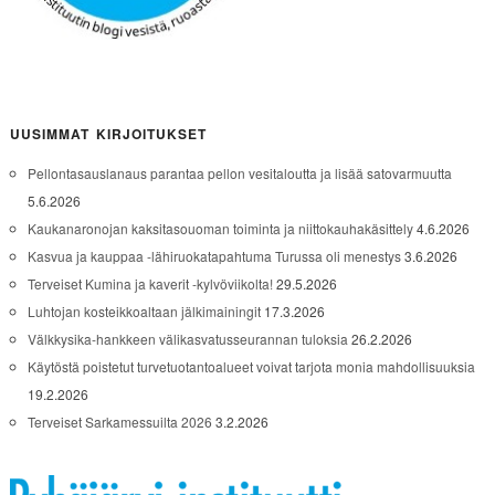
UUSIMMAT KIRJOITUKSET
Pellontasauslanaus parantaa pellon vesitaloutta ja lisää satovarmuutta
5.6.2026
Kaukanaronojan kaksitasouoman toiminta ja niittokauhakäsittely
4.6.2026
Kasvua ja kauppaa -lähiruokatapahtuma Turussa oli menestys
3.6.2026
Terveiset Kumina ja kaverit -kylvöviikolta!
29.5.2026
Luhtojan kosteikkoaltaan jälkimainingit
17.3.2026
Välkkysika-hankkeen välikasvatusseurannan tuloksia
26.2.2026
Käytöstä poistetut turvetuotantoalueet voivat tarjota monia mahdollisuuksia
19.2.2026
Terveiset Sarkamessuilta 2026
3.2.2026