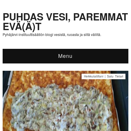
PUHDAS VESI, PAREMMAT
EVÄ(Ä)T
Pyhäjärvi-instituuttisäätiön blogi vesistä, ruoasta ja siltä väliltä.
Menu
Herkkutattifani | Satu Tietari