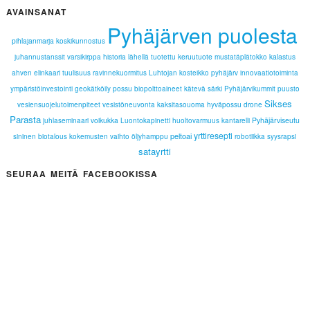
AVAINSANAT
Pyhäjärven puolesta
pihlajanmarja
koskikunnostus
keruutuote
kalastus
juhannustanssit
varsikirppa
historia
lähellä tuotettu
mustatäplätokko
ahven
elinkaari
tuulisuus
ravinnekuormitus
Luhtojan kosteikko
pyhäjärv
innovaatiotoiminta
possu
ympäristöinvestointi
geokätköily
biopolttoaineet
kätevä
särki
Pyhäjärvikummit
puusto
Sikses
hyväpossu
drone
vesiensuojelutoimenpiteet
vesistöneuvonta
kaksitasouoma
Parasta
voikukka
Pyhäjärviseutu
juhlaseminaari
Luontokapinetti
huoltovarmuus
kantarelli
yrttiresepti
peltoai
öljyhamppu
sininen biotalous
kokemusten vaihto
robotiikka
syysrapsi
satayrtti
SEURAA MEITÄ FACEBOOKISSA