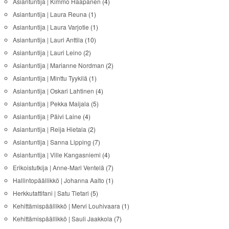
Asiantuntija | Kimmo Haapanen
(4)
Asiantuntija | Laura Reuna
(1)
Asiantuntija | Laura Varjotie
(1)
Asiantuntija | Lauri Anttila
(10)
Asiantuntija | Lauri Leino
(2)
Asiantuntija | Marianne Nordman
(2)
Asiantuntija | Minttu Tyykilä
(1)
Asiantuntija | Oskari Lahtinen
(4)
Asiantuntija | Pekka Maijala
(5)
Asiantuntija | Päivi Laine
(4)
Asiantuntija | Reija Hietala
(2)
Asiantuntija | Sanna Lipping
(7)
Asiantuntija | Ville Kangasniemi
(4)
Erikoistutkija | Anne-Mari Ventelä
(7)
Hallintopäällikkö | Johanna Aalto
(1)
Herkkutattifani | Satu Tietari
(5)
Kehittämispäällikkö | Mervi Louhivaara
(1)
Kehittämispäällikkö | Sauli Jaakkola
(7)