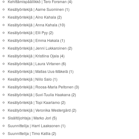
Kehittämispäällikkö | Tero Forsman
(4)
Kesätyöntekijä | Aarne Suominen
(1)
Kesätyöntekijä | Aino Kahala
(2)
Kesätyöntekijä | Anna Kahala
(10)
Kesätyöntekijä | Elli Pyy
(2)
Kesätyöntekijä | Emma Hakala
(1)
Kesätyöntekijä | Jenni Lukkaroinen
(2)
Kesätyöntekijä | Kristiina Ojala
(4)
Kesätyöntekijä | Laura Virtanen
(6)
Kesätyöntekijä | Matias Uus-Mäkelä
(1)
Kesätyöntekijä | Niilo Salo
(1)
Kesätyöntekijä | Roosa-Maria Peltonen
(3)
Kesätyöntekijä | Suvi-Tuulia Haakana
(2)
Kesätyöntekijä | Topi Kaarlamo
(2)
Kesätyöntekijä | Veronika Westergård
(2)
Sisältöjohtaja | Marko Jori
(5)
Suunnittelija | Harri Laaksonen
(1)
Suunnittelija | Timo Katila
(2)