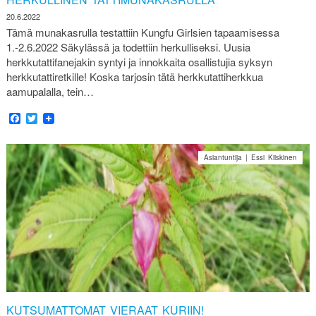
20.6.2022
Tämä munakasrulla testattiin Kungfu Girlsien tapaamisessa
1.-2.6.2022 Säkylässä ja todettiin herkulliseksi. Uusia
herkkutattifanejakin syntyi ja innokkaita osallistujia syksyn
herkkutattiretkille! Koska tarjosin tätä herkkutattiherkkua
aamupalalla, tein…
Facebook
Twitter
Asiantuntija | Essi Kiiskinen
KUTSUMATTOMAT VIERAAT KURIIN!