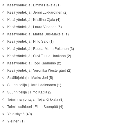
Kesätyöntekijä | Emma Hakala
(1)
Kesätyöntekijä | Jenni Lukkaroinen
(2)
Kesätyöntekijä | Kristiina Ojala
(4)
Kesätyöntekijä | Laura Virtanen
(6)
Kesätyöntekijä | Matias Uus-Mäkelä
(1)
Kesätyöntekijä | Niilo Salo
(1)
Kesätyöntekijä | Roosa-Maria Peltonen
(3)
Kesätyöntekijä | Suvi-Tuulia Haakana
(2)
Kesätyöntekijä | Topi Kaarlamo
(2)
Kesätyöntekijä | Veronika Westergård
(2)
Sisältöjohtaja | Marko Jori
(5)
Suunnittelija | Harri Laaksonen
(1)
Suunnittelija | Timo Katila
(2)
Toiminnanjohtaja | Teija Kirkkala
(8)
Toimistosihteeri | Elina Suonpää
(4)
Yhteiskynä
(49)
Yleinen
(1)