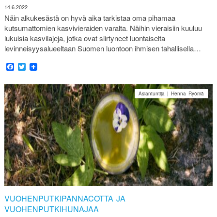
14.6.2022
Näin alkukesästä on hyvä aika tarkistaa oma pihamaa
kutsumattomien kasvivieraiden varalta. Näihin vieraisiin kuuluu
lukuisia kasvilajeja, jotka ovat siirtyneet luontaiselta
levinneisyysalueeltaan Suomen luontoon ihmisen tahallisella…
Facebook
Twitter
Asiantuntija | Henna Ryömä
VUOHENPUTKIPANNACOTTA JA
VUOHENPUTKIHUNAJAA