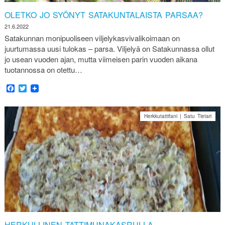
OLETKO JO SYÖNYT SATAKUNTALAISTA PARSAA?
21.6.2022
Satakunnan monipuoliseen viljelykasvivalikoimaan on
juurtumassa uusi tulokas – parsa. Viljelyä on Satakunnassa ollut
jo usean vuoden ajan, mutta viimeisen parin vuoden aikana
tuotannossa on otettu…
Facebook
Twitter
Herkkutattifani | Satu Tietari
HERKULLINEN TATTIMUNAKASRULLA