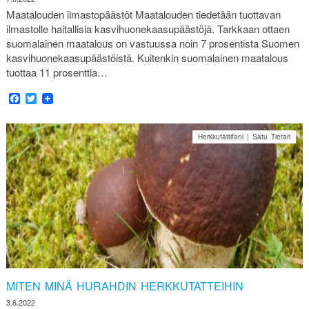
Maatalouden ilmastopäästöt Maatalouden tiedetään tuottavan
ilmastolle haitallisia kasvihuonekaasupäästöjä. Tarkkaan ottaen
suomalainen maatalous on vastuussa noin 7 prosentista Suomen
kasvihuonekaasupäästöistä. Kuitenkin suomalainen maatalous
tuottaa 11 prosenttia…
Facebook
Twitter
Herkkutattifani | Satu Tietari
MITEN MINÄ HURAHDIN HERKKUTATTEIHIN
3.6.2022