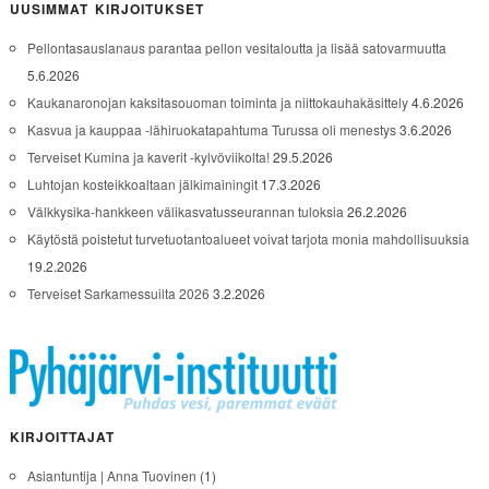
UUSIMMAT KIRJOITUKSET
Pellontasauslanaus parantaa pellon vesitaloutta ja lisää satovarmuutta
5.6.2026
Kaukanaronojan kaksitasouoman toiminta ja niittokauhakäsittely
4.6.2026
Kasvua ja kauppaa -lähiruokatapahtuma Turussa oli menestys
3.6.2026
Terveiset Kumina ja kaverit -kylvöviikolta!
29.5.2026
Luhtojan kosteikkoaltaan jälkimainingit
17.3.2026
Välkkysika-hankkeen välikasvatusseurannan tuloksia
26.2.2026
Käytöstä poistetut turvetuotantoalueet voivat tarjota monia mahdollisuuksia
19.2.2026
Terveiset Sarkamessuilta 2026
3.2.2026
KIRJOITTAJAT
Asiantuntija | Anna Tuovinen
(1)