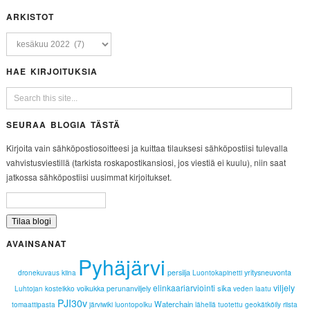
ARKISTOT
HAE KIRJOITUKSIA
SEURAA BLOGIA TÄSTÄ
Kirjoita vain sähköpostiosoitteesi ja kuittaa tilauksesi sähköpostiisi tulevalla
vahvistusviestillä (tarkista roskapostikansiosi, jos viestiä ei kuulu), niin saat
jatkossa sähköpostiisi uusimmat kirjoitukset.
AVAINSANAT
Pyhäjärvi
persilja
yritysneuvonta
dronekuvaus
kiina
Luontokapinetti
elinkaariarviointi
viljely
sika
voikukka
perunanviljely
Luhtojan kosteikko
veden laatu
PJI30v
Waterchain
tomaattipasta
järviwiki
luontopolku
lähellä tuotettu
geokätköily
riista