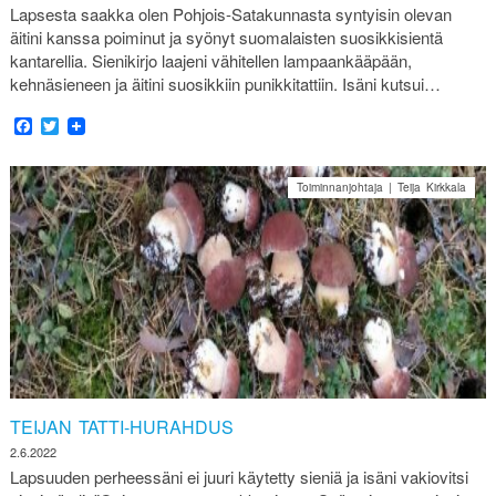
Lapsesta saakka olen Pohjois-Satakunnasta syntyisin olevan
äitini kanssa poiminut ja syönyt suomalaisten suosikkisientä
kantarellia. Sienikirjo laajeni vähitellen lampaankääpään,
kehnäsieneen ja äitini suosikkiin punikkitattiin. Isäni kutsui…
Facebook
Twitter
Toiminnanjohtaja | Teija Kirkkala
TEIJAN TATTI-HURAHDUS
2.6.2022
Lapsuuden perheessäni ei juuri käytetty sieniä ja isäni vakiovitsi