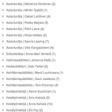
Asiantuntija | Marianne Nordman
(2)
Asiantuntija | Minttu Tyykilä
(1)
Asiantuntija | Oskari Lahtinen
(4)
Asiantuntija | Pekka Maijala
(5)
Asiantuntija | Päivi Laine
(4)
Asiantuntija | Reija Hietala
(2)
Asiantuntija | Sanna Lipping
(7)
Asiantuntija | Ville Kangasniemi
(4)
Erikoistutkija | Anne-Mari Ventelä
(7)
Hallintopäällikkö | Johanna Aalto
(1)
Herkkutattifani | Satu Tietari
(5)
Kehittämispäällikkö | Mervi Louhivaara
(1)
Kehittämispäällikkö | Sauli Jaakkola
(7)
Kehittämispäällikkö | Tero Forsman
(4)
Kesätyöntekijä | Aarne Suominen
(1)
Kesätyöntekijä | Aino Kahala
(2)
Kesätyöntekijä | Anna Kahala
(10)
Kesätyöntekijä | Elli Pyy
(2)