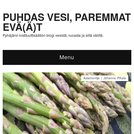
PUHDAS VESI, PAREMMAT
EVÄ(Ä)T
Pyhäjärvi-instituuttisäätiön blogi vesistä, ruoasta ja siltä väliltä.
Menu
Asiantuntija | Johanna Pihala