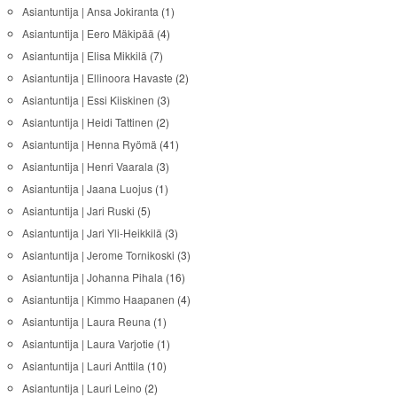
Asiantuntija | Ansa Jokiranta
(1)
Asiantuntija | Eero Mäkipää
(4)
Asiantuntija | Elisa Mikkilä
(7)
Asiantuntija | Ellinoora Havaste
(2)
Asiantuntija | Essi Kiiskinen
(3)
Asiantuntija | Heidi Tattinen
(2)
Asiantuntija | Henna Ryömä
(41)
Asiantuntija | Henri Vaarala
(3)
Asiantuntija | Jaana Luojus
(1)
Asiantuntija | Jari Ruski
(5)
Asiantuntija | Jari Yli-Heikkilä
(3)
Asiantuntija | Jerome Tornikoski
(3)
Asiantuntija | Johanna Pihala
(16)
Asiantuntija | Kimmo Haapanen
(4)
Asiantuntija | Laura Reuna
(1)
Asiantuntija | Laura Varjotie
(1)
Asiantuntija | Lauri Anttila
(10)
Asiantuntija | Lauri Leino
(2)