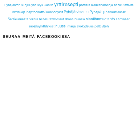
yrttiresepti
Pyhäjärven suojeluyhdistys
Gastro
porsitus
Kaukanaronoja
herkkutatti-ilta
Pyhäjärviseutu
luonnonyrtit
Pyhäjoki
näytteenotto
nimisuoja
juhannustanssit
sianlihantuotanto
Satakunnasta
seminaari
drone
Vikera
herkkutattimessut
humala
huussi
marja
suojeluyhdistykset
ekologisuus
peltoviljely
SEURAA MEITÄ FACEBOOKISSA