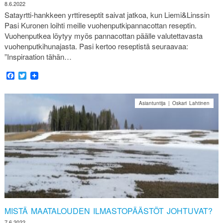
8.6.2022
Satayrtti-hankkeen yrttireseptit saivat jatkoa, kun Liemi&Linssin
Pasi Kuronen loihti meille vuohenputkipannacottan reseptin.
Vuohenputkea löytyy myös pannacottan päälle valutettavasta
vuohenputkihunajasta. Pasi kertoo reseptistä seuraavaa:
”Inspiraation tähän…
Facebook
Twitter
Asiantuntija | Oskari Lahtinen
MISTÄ MAATALOUDEN ILMASTOPÄÄSTÖT JOHTUVAT?
7.6.2022