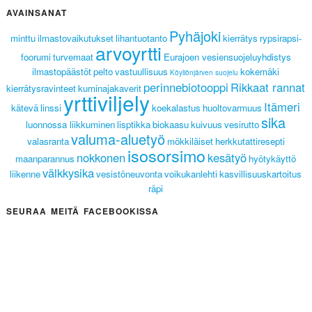
AVAINSANAT
Pyhäjoki
minttu
ilmastovaikutukset
lihantuotanto
kierrätys
rypsirapsi-
arvoyrtti
foorumi
turvemaat
Eurajoen vesiensuojeluyhdistys
ilmastopäästöt
pelto
vastuullisuus
kokemäki
Köyliönjärven suojelu
perinnebiotooppi
Rikkaat rannat
kierrätysravinteet
kuminajakaverit
yrttiviljely
Itämeri
kätevä
linssi
koekalastus
huoltovarmuus
sika
luonnossa liikkuminen
lisptikka
biokaasu
kuivuus
vesirutto
valuma-aluetyö
valasranta
mökkiläiset
herkkutattiresepti
isosorsimo
nokkonen
kesätyö
maanparannus
hyötykäyttö
välkkysika
liikenne
vesistöneuvonta
voikukanlehti
kasvillisuuskartoitus
räpi
SEURAA MEITÄ FACEBOOKISSA