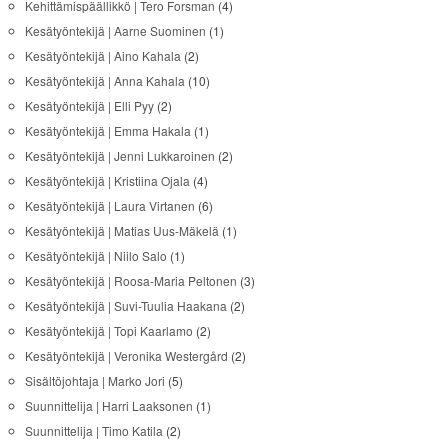
Kehittämispäällikkö | Tero Forsman
(4)
Kesätyöntekijä | Aarne Suominen
(1)
Kesätyöntekijä | Aino Kahala
(2)
Kesätyöntekijä | Anna Kahala
(10)
Kesätyöntekijä | Elli Pyy
(2)
Kesätyöntekijä | Emma Hakala
(1)
Kesätyöntekijä | Jenni Lukkaroinen
(2)
Kesätyöntekijä | Kristiina Ojala
(4)
Kesätyöntekijä | Laura Virtanen
(6)
Kesätyöntekijä | Matias Uus-Mäkelä
(1)
Kesätyöntekijä | Niilo Salo
(1)
Kesätyöntekijä | Roosa-Maria Peltonen
(3)
Kesätyöntekijä | Suvi-Tuulia Haakana
(2)
Kesätyöntekijä | Topi Kaarlamo
(2)
Kesätyöntekijä | Veronika Westergård
(2)
Sisältöjohtaja | Marko Jori
(5)
Suunnittelija | Harri Laaksonen
(1)
Suunnittelija | Timo Katila
(2)