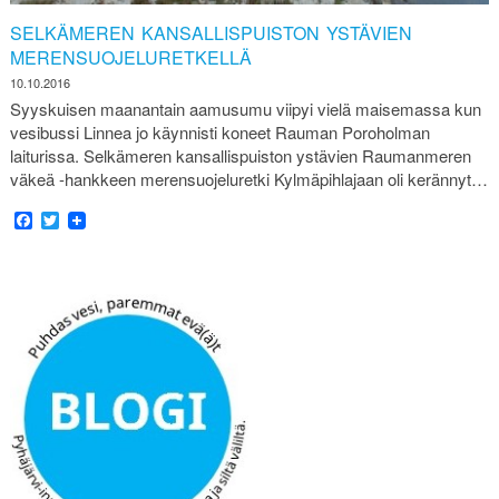
SELKÄMEREN KANSALLISPUISTON YSTÄVIEN
MERENSUOJELURETKELLÄ
10.10.2016
Syyskuisen maanantain aamusumu viipyi vielä maisemassa kun
vesibussi Linnea jo käynnisti koneet Rauman Poroholman
laiturissa. Selkämeren kansallispuiston ystävien Raumanmeren
väkeä -hankkeen merensuojeluretki Kylmäpihlajaan oli kerännyt…
Facebook
Twitter