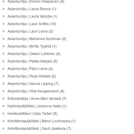
Asiantuntija | Kimmo Haapanen
(4)
Asiantuntija | Laura Reuna
(1)
Asiantuntija | Laura Varjotie
(1)
Asiantuntija | Lauri Anttila
(10)
Asiantuntija | Lauri Leino
(2)
Asiantuntija | Marianne Nordman
(2)
Asiantuntija | Minttu Tyykilä
(1)
Asiantuntija | Oskari Lahtinen
(4)
Asiantuntija | Pekka Maijala
(5)
Asiantuntija | Päivi Laine
(4)
Asiantuntija | Reija Hietala
(2)
Asiantuntija | Sanna Lipping
(7)
Asiantuntija | Ville Kangasniemi
(4)
Erikoistutkija | Anne-Mari Ventelä
(7)
Hallintopäällikkö | Johanna Aalto
(1)
Herkkutattifani | Satu Tietari
(5)
Kehittämispäällikkö | Mervi Louhivaara
(1)
Kehittämispäällikkö | Sauli Jaakkola
(7)