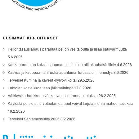
UUSIMMAT KIRJOITUKSET
Pellontasauslanaus parantaa pellon vesitaloutta ja lisää satovarmuutta
5.6.2026
Kaukanaronojan kaksitasouoman toiminta ja niittokauhakäsittely
4.6.2026
Kasvua ja kauppaa -lähiruokatapahtuma Turussa oli menestys
3.6.2026
Terveiset Kumina ja kaverit -kylvöviikolta!
29.5.2026
Luhtojan kosteikkoaltaan jälkimainingit
17.3.2026
Välkkysika-hankkeen välikasvatusseurannan tuloksia
26.2.2026
Käytöstä poistetut turvetuotantoalueet voivat tarjota monia mahdollisuuksia
19.2.2026
Terveiset Sarkamessuilta 2026
3.2.2026