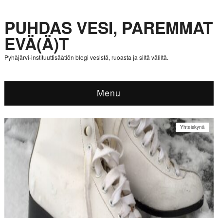
PUHDAS VESI, PAREMMAT
EVÄ(Ä)T
Pyhäjärvi-instituuttisäätiön blogi vesistä, ruoasta ja siltä väliltä.
Menu
Yhteiskynä