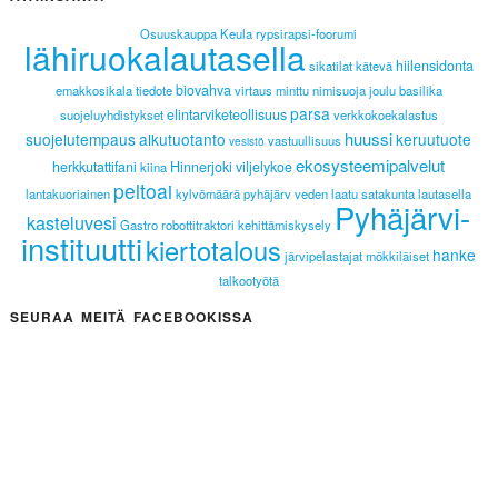
Osuuskauppa Keula
rypsirapsi-foorumi
lähiruokalautasella
hiilensidonta
sikatilat
kätevä
biovahva
emakkosikala
tiedote
virtaus
minttu
nimisuoja
joulu
basilika
parsa
elintarviketeollisuus
suojeluyhdistykset
verkkokoekalastus
huussi
suojelutempaus
alkutuotanto
keruutuote
vastuullisuus
vesistö
ekosysteemipalvelut
herkkutattifani
Hinnerjoki
viljelykoe
kiina
peltoai
lantakuoriainen
kylvömäärä
pyhäjärv
veden laatu
satakunta lautasella
Pyhäjärvi-
kasteluvesi
Gastro
robottitraktori
kehittämiskysely
instituutti
kiertotalous
hanke
järvipelastajat
mökkiläiset
talkootyötä
SEURAA MEITÄ FACEBOOKISSA