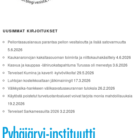
UUSIMMAT KIRJOITUKSET
Pellontasauslanaus parantaa pellon vesitaloutta ja lisää satovarmuutta
5.6.2026
Kaukanaronojan kaksitasouoman toiminta ja niittokauhakäsittely
4.6.2026
Kasvua ja kauppaa -lähiruokatapahtuma Turussa oli menestys
3.6.2026
Terveiset Kumina ja kaverit -kylvöviikolta!
29.5.2026
Luhtojan kosteikkoaltaan jälkimainingit
17.3.2026
Välkkysika-hankkeen välikasvatusseurannan tuloksia
26.2.2026
Käytöstä poistetut turvetuotantoalueet voivat tarjota monia mahdollisuuksia
19.2.2026
Terveiset Sarkamessuilta 2026
3.2.2026