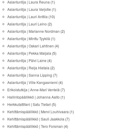
Asiantuntija | Laura Reuna
(1)
Asiantuntija | Laura Varjotie
(1)
Asiantuntija | Lauri Anttila
(10)
Asiantuntija | Lauri Leino
(2)
Asiantuntija | Marianne Nordman
(2)
Asiantuntija | Minttu Tyykilä
(1)
Asiantuntija | Oskari Lahtinen
(4)
Asiantuntija | Pekka Maijala
(5)
Asiantuntija | Päivi Laine
(4)
Asiantuntija | Reija Hietala
(2)
Asiantuntija | Sanna Lipping
(7)
Asiantuntija | Ville Kangasniemi
(4)
Erikoistutkija | Anne-Mari Ventelä
(7)
Hallintopäällikkö | Johanna Aalto
(1)
Herkkutattifani | Satu Tietari
(5)
Kehittämispäällikkö | Mervi Louhivaara
(1)
Kehittämispäällikkö | Sauli Jaakkola
(7)
Kehittämispäällikkö | Tero Forsman
(4)