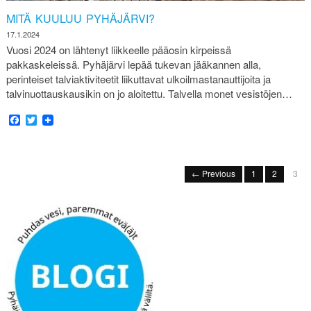
MITÄ KUULUU PYHÄJÄRVI?
17.1.2024
Vuosi 2024 on lähtenyt liikkeelle pääosin kirpeissä
pakkaskeleissä. Pyhäjärvi lepää tukevan jääkannen alla,
perinteiset talviaktiviteetit liikuttavat ulkoilmastanauttijoita ja
talvinuottauskausikin on jo aloitettu. Talvella monet vesistöjen…
Facebook
Twitter
← Previous
1
2
3