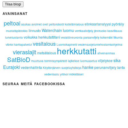
AVAINSANAT
peltoai
elinkaarianalyysi
pyöräily
asukas
avoimet ovet
peltorobotti
kotieläintalous
Waterchain
luomu
linnusto
mustatäplätokko
vertikaaliviljely
järviruoko
kasvillisuus
voikukka
herkkutattifani
turvetuotanto
vesistöneuvonta
parsanviljely
kokemäki
liikunta
vesitalous
vibriot
karttapalvelut
Luontokapinetti
vesiensuojeluntehostamisohjelma
herkkutatti
vieraslajit
metsätalous
ahvenanmaa
SatBioD
sika
viljelykoe
muuttuva toimintaympäristö
lajikekoe
luomuasetus
Eurajoki
hanke
vedenhallinta
perunanviljely
lanta
Köyliönjärven suojeluyhdistys
vedenlaatu
yrttivoi
mökkiläiset
SEURAA MEITÄ FACEBOOKISSA