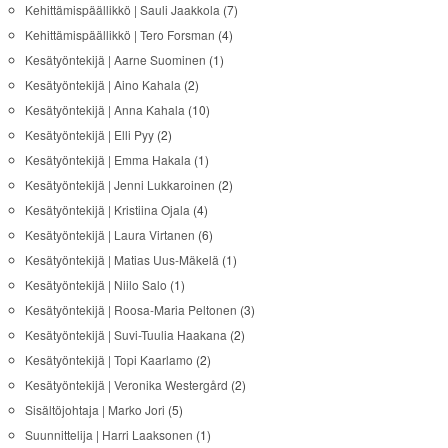
Kehittämispäällikkö | Sauli Jaakkola
(7)
Kehittämispäällikkö | Tero Forsman
(4)
Kesätyöntekijä | Aarne Suominen
(1)
Kesätyöntekijä | Aino Kahala
(2)
Kesätyöntekijä | Anna Kahala
(10)
Kesätyöntekijä | Elli Pyy
(2)
Kesätyöntekijä | Emma Hakala
(1)
Kesätyöntekijä | Jenni Lukkaroinen
(2)
Kesätyöntekijä | Kristiina Ojala
(4)
Kesätyöntekijä | Laura Virtanen
(6)
Kesätyöntekijä | Matias Uus-Mäkelä
(1)
Kesätyöntekijä | Niilo Salo
(1)
Kesätyöntekijä | Roosa-Maria Peltonen
(3)
Kesätyöntekijä | Suvi-Tuulia Haakana
(2)
Kesätyöntekijä | Topi Kaarlamo
(2)
Kesätyöntekijä | Veronika Westergård
(2)
Sisältöjohtaja | Marko Jori
(5)
Suunnittelija | Harri Laaksonen
(1)