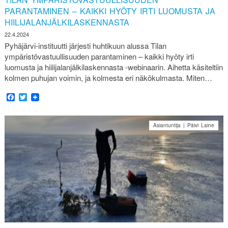
PARANTAMINEN – KAIKKI HYÖTY IRTI LUOMUSTA JA
HIILIJALANJÄLKILASKENNASTA
22.4.2024
Pyhäjärvi-instituutti järjesti huhtikuun alussa Tilan
ympäristövastuullisuuden parantaminen – kaikki hyöty irti
luomusta ja hiilijalanjälkilaskennasta -webinaarin. Aihetta käsiteltiin
kolmen puhujan voimin, ja kolmesta eri näkökulmasta. Miten…
Facebook
Twitter
Asiantuntija | Päivi Laine