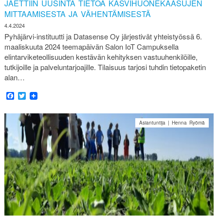
JAETTIIN UUSINTA TIETOA KASVIHUONEKAASUJEN
MITTAAMISESTA JA VÄHENTÄMISESTÄ
4.4.2024
Pyhäjärvi-instituutti ja Datasense Oy järjestivät yhteistyössä 6.
maaliskuuta 2024 teemapäivän Salon IoT Campuksella
elintarviketeollisuuden kestävän kehityksen vastuuhenkilöille,
tutkijoille ja palveluntarjoajille. Tilaisuus tarjosi tuhdin tietopaketin
alan…
Facebook
Twitter
Asiantuntija | Henna Ryömä