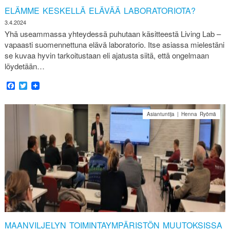
ELÄMME KESKELLÄ ELÄVÄÄ LABORATORIOTA?
3.4.2024
Yhä useammassa yhteydessä puhutaan käsitteestä Living Lab –
vapaasti suomennettuna elävä laboratorio. Itse asiassa mielestäni
se kuvaa hyvin tarkoitustaan eli ajatusta siitä, että ongelmaan
löydetään…
Facebook
Twitter
Asiantuntija | Henna Ryömä
MAANVILJELYN TOIMINTAYMPÄRISTÖN MUUTOKSISSA