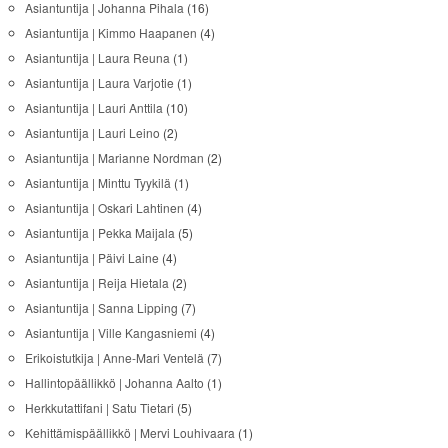
Asiantuntija | Johanna Pihala
(16)
Asiantuntija | Kimmo Haapanen
(4)
Asiantuntija | Laura Reuna
(1)
Asiantuntija | Laura Varjotie
(1)
Asiantuntija | Lauri Anttila
(10)
Asiantuntija | Lauri Leino
(2)
Asiantuntija | Marianne Nordman
(2)
Asiantuntija | Minttu Tyykilä
(1)
Asiantuntija | Oskari Lahtinen
(4)
Asiantuntija | Pekka Maijala
(5)
Asiantuntija | Päivi Laine
(4)
Asiantuntija | Reija Hietala
(2)
Asiantuntija | Sanna Lipping
(7)
Asiantuntija | Ville Kangasniemi
(4)
Erikoistutkija | Anne-Mari Ventelä
(7)
Hallintopäällikkö | Johanna Aalto
(1)
Herkkutattifani | Satu Tietari
(5)
Kehittämispäällikkö | Mervi Louhivaara
(1)