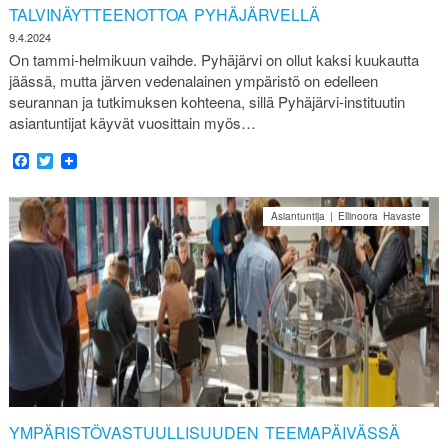
TALVINÄYTTEENOTTOA PYHÄJÄRVELLÄ
9.4.2024
On tammi-helmikuun vaihde. Pyhäjärvi on ollut kaksi kuukautta
jäässä, mutta järven vedenalainen ympäristö on edelleen
seurannan ja tutkimuksen kohteena, sillä Pyhäjärvi-instituutin
asiantuntijat käyvät vuosittain myös…
Facebook
Twitter
Asiantuntija | Ellinoora Havaste
YMPÄRISTÖVASTUULLISUUDEN TEEMAPÄIVÄSSÄ