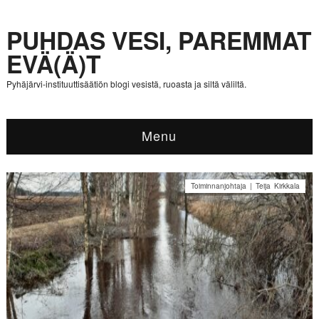
PUHDAS VESI, PAREMMAT
EVÄ(Ä)T
Pyhäjärvi-instituuttisäätiön blogi vesistä, ruoasta ja siltä väliltä.
Menu
Toiminnanjohtaja | Teija Kirkkala