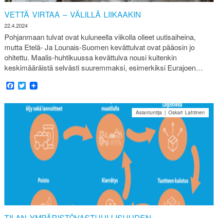
VETTÄ VIRTAA – VÄLILLÄ LIIKAAKIN
22.4.2024
Pohjanmaan tulvat ovat kuluneella viikolla olleet uutisaiheina,
mutta Etelä- Ja Lounais-Suomen kevättulvat ovat pääosin jo
ohitettu. Maalis-huhtikuussa kevättulva nousi kuitenkin
keskimääräistä selvästi suuremmaksi, esimerkiksi Eurajoen…
Facebook
Twitter
Asiantuntija | Oskari Lahtinen
TILAN YMPÄRISTÖVASTUULLISUUDEN