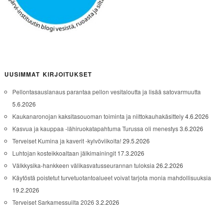
UUSIMMAT KIRJOITUKSET
Pellontasauslanaus parantaa pellon vesitaloutta ja lisää satovarmuutta
5.6.2026
Kaukanaronojan kaksitasouoman toiminta ja niittokauhakäsittely
4.6.2026
Kasvua ja kauppaa -lähiruokatapahtuma Turussa oli menestys
3.6.2026
Terveiset Kumina ja kaverit -kylvöviikolta!
29.5.2026
Luhtojan kosteikkoaltaan jälkimainingit
17.3.2026
Välkkysika-hankkeen välikasvatusseurannan tuloksia
26.2.2026
Käytöstä poistetut turvetuotantoalueet voivat tarjota monia mahdollisuuksia
19.2.2026
Terveiset Sarkamessuilta 2026
3.2.2026