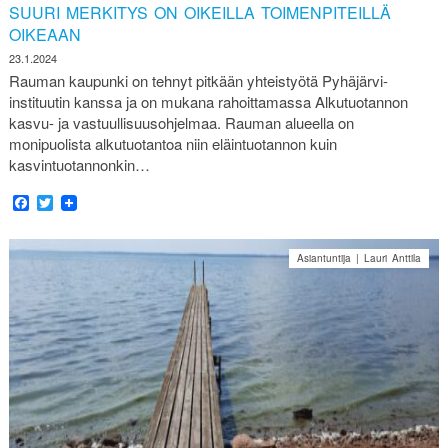
SUURI MERKITYS ON OIKEILLA TOIMENPITEILLÄ
OIKEAAN
23.1.2024
Rauman kaupunki on tehnyt pitkään yhteistyötä Pyhäjärvi-
instituutin kanssa ja on mukana rahoittamassa Alkutuotannon
kasvu- ja vastuullisuusohjelmaa. Rauman alueella on
monipuolista alkutuotantoa niin eläintuotannon kuin
kasvintuotannonkin…
Facebook
Twitter
Asiantuntija | Lauri Anttila