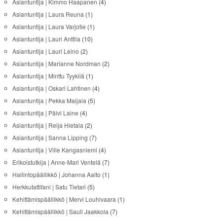
Asiantuntija | Kimmo Haapanen
(4)
Asiantuntija | Laura Reuna
(1)
Asiantuntija | Laura Varjotie
(1)
Asiantuntija | Lauri Anttila
(10)
Asiantuntija | Lauri Leino
(2)
Asiantuntija | Marianne Nordman
(2)
Asiantuntija | Minttu Tyykilä
(1)
Asiantuntija | Oskari Lahtinen
(4)
Asiantuntija | Pekka Maijala
(5)
Asiantuntija | Päivi Laine
(4)
Asiantuntija | Reija Hietala
(2)
Asiantuntija | Sanna Lipping
(7)
Asiantuntija | Ville Kangasniemi
(4)
Erikoistutkija | Anne-Mari Ventelä
(7)
Hallintopäällikkö | Johanna Aalto
(1)
Herkkutattifani | Satu Tietari
(5)
Kehittämispäällikkö | Mervi Louhivaara
(1)
Kehittämispäällikkö | Sauli Jaakkola
(7)