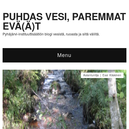
PUHDAS VESI, PAREMMAT
EVÄ(Ä)T
Pyhäjärvi-instituuttisäätiön blogi vesistä, ruoasta ja siltä väliltä.
Menu
Asiantuntija | Essi Kiiskinen