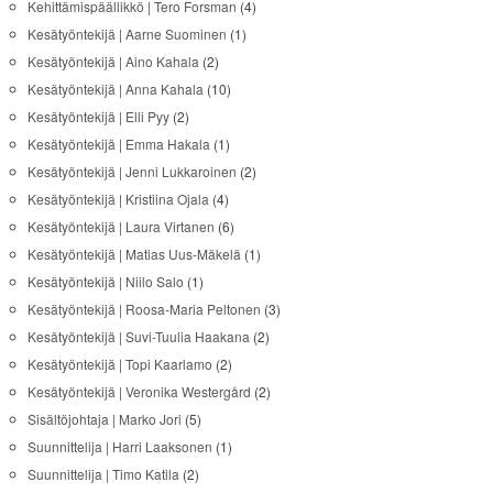
Kehittämispäällikkö | Tero Forsman
(4)
Kesätyöntekijä | Aarne Suominen
(1)
Kesätyöntekijä | Aino Kahala
(2)
Kesätyöntekijä | Anna Kahala
(10)
Kesätyöntekijä | Elli Pyy
(2)
Kesätyöntekijä | Emma Hakala
(1)
Kesätyöntekijä | Jenni Lukkaroinen
(2)
Kesätyöntekijä | Kristiina Ojala
(4)
Kesätyöntekijä | Laura Virtanen
(6)
Kesätyöntekijä | Matias Uus-Mäkelä
(1)
Kesätyöntekijä | Niilo Salo
(1)
Kesätyöntekijä | Roosa-Maria Peltonen
(3)
Kesätyöntekijä | Suvi-Tuulia Haakana
(2)
Kesätyöntekijä | Topi Kaarlamo
(2)
Kesätyöntekijä | Veronika Westergård
(2)
Sisältöjohtaja | Marko Jori
(5)
Suunnittelija | Harri Laaksonen
(1)
Suunnittelija | Timo Katila
(2)