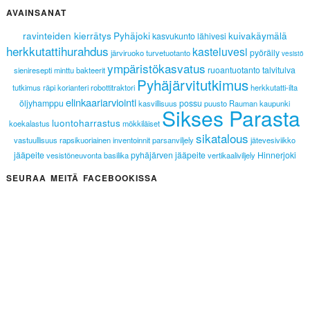
AVAINSANAT
ravinteiden kierrätys
Pyhäjoki
kuivakäymälä
kasvukunto
lähivesi
herkkutattihurahdus
kasteluvesi
pyöräily
järviruoko
turvetuotanto
vesistö
ympäristökasvatus
ruoantuotanto
talvitulva
sieniresepti
minttu
bakteerit
Pyhäjärvitutkimus
tutkimus
räpi
korianteri
robottitraktori
herkkutatti-ilta
elinkaariarviointi
öljyhamppu
possu
kasvillisuus
puusto
Rauman kaupunki
Sikses Parasta
luontoharrastus
koekalastus
mökkiläiset
sikatalous
vastuullisuus
rapsikuoriainen
inventoinnit
parsanviljely
jätevesiviikko
jääpeite
pyhäjärven jääpeite
Hinnerjoki
vesistöneuvonta
basilika
vertikaaliviljely
SEURAA MEITÄ FACEBOOKISSA