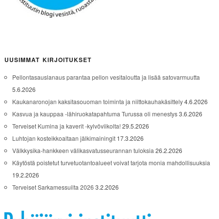
UUSIMMAT KIRJOITUKSET
Pellontasauslanaus parantaa pellon vesitaloutta ja lisää satovarmuutta
5.6.2026
Kaukanaronojan kaksitasouoman toiminta ja niittokauhakäsittely
4.6.2026
Kasvua ja kauppaa -lähiruokatapahtuma Turussa oli menestys
3.6.2026
Terveiset Kumina ja kaverit -kylvöviikolta!
29.5.2026
Luhtojan kosteikkoaltaan jälkimainingit
17.3.2026
Välkkysika-hankkeen välikasvatusseurannan tuloksia
26.2.2026
Käytöstä poistetut turvetuotantoalueet voivat tarjota monia mahdollisuuksia
19.2.2026
Terveiset Sarkamessuilta 2026
3.2.2026