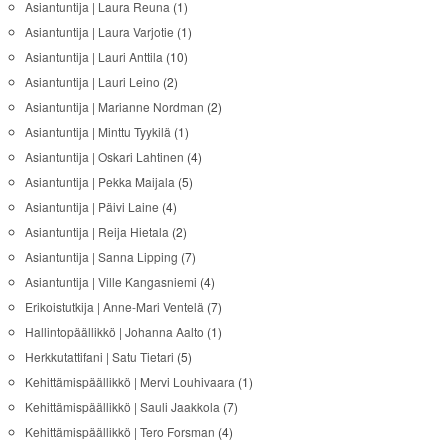
Asiantuntija | Laura Reuna
(1)
Asiantuntija | Laura Varjotie
(1)
Asiantuntija | Lauri Anttila
(10)
Asiantuntija | Lauri Leino
(2)
Asiantuntija | Marianne Nordman
(2)
Asiantuntija | Minttu Tyykilä
(1)
Asiantuntija | Oskari Lahtinen
(4)
Asiantuntija | Pekka Maijala
(5)
Asiantuntija | Päivi Laine
(4)
Asiantuntija | Reija Hietala
(2)
Asiantuntija | Sanna Lipping
(7)
Asiantuntija | Ville Kangasniemi
(4)
Erikoistutkija | Anne-Mari Ventelä
(7)
Hallintopäällikkö | Johanna Aalto
(1)
Herkkutattifani | Satu Tietari
(5)
Kehittämispäällikkö | Mervi Louhivaara
(1)
Kehittämispäällikkö | Sauli Jaakkola
(7)
Kehittämispäällikkö | Tero Forsman
(4)