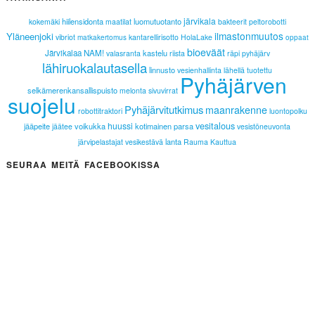
järvikala
hiilensidonta
luomutuotanto
kokemäki
maatilat
bakteerit
peltorobotti
ilmastonmuutos
Yläneenjoki
vibriot
kantarellirisotto
HolaLake
matkakertomus
oppaat
bioeväät
Järvikalaa NAM!
kastelu
valasranta
riista
räpi
pyhäjärv
lähiruokalautasella
linnusto
vesienhallinta
lähellä tuotettu
Pyhäjärven
selkämerenkansallispuisto
melonta
sivuvirrat
suojelu
Pyhäjärvitutkimus
maanrakenne
robottitraktori
luontopolku
vesitalous
huussi
jääpeite
voikukka
kotimainen parsa
jäätee
vesistöneuvonta
lanta
järvipelastajat
vesikestävä
Rauma
Kauttua
SEURAA MEITÄ FACEBOOKISSA