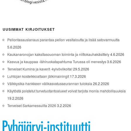
UUSIMMAT KIRJOITUKSET
Pellontasauslanaus parantaa pellon vesitaloutta ja lisää satovarmuutta
5.6.2026
Kaukanaronojan kaksitasouoman toiminta ja niittokauhakäsittely
4.6.2026
Kasvua ja kauppaa -lähiruokatapahtuma Turussa oli menestys
3.6.2026
Terveiset Kumina ja kaverit -kylvöviikolta!
29.5.2026
Luhtojan kosteikkoaltaan jälkimainingit
17.3.2026
Välkkysika-hankkeen välikasvatusseurannan tuloksia
26.2.2026
Käytöstä poistetut turvetuotantoalueet voivat tarjota monia mahdollisuuksia
19.2.2026
Terveiset Sarkamessuilta 2026
3.2.2026