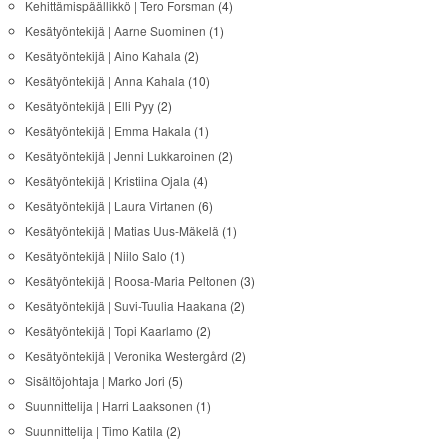
Kehittämispäällikkö | Tero Forsman
(4)
Kesätyöntekijä | Aarne Suominen
(1)
Kesätyöntekijä | Aino Kahala
(2)
Kesätyöntekijä | Anna Kahala
(10)
Kesätyöntekijä | Elli Pyy
(2)
Kesätyöntekijä | Emma Hakala
(1)
Kesätyöntekijä | Jenni Lukkaroinen
(2)
Kesätyöntekijä | Kristiina Ojala
(4)
Kesätyöntekijä | Laura Virtanen
(6)
Kesätyöntekijä | Matias Uus-Mäkelä
(1)
Kesätyöntekijä | Niilo Salo
(1)
Kesätyöntekijä | Roosa-Maria Peltonen
(3)
Kesätyöntekijä | Suvi-Tuulia Haakana
(2)
Kesätyöntekijä | Topi Kaarlamo
(2)
Kesätyöntekijä | Veronika Westergård
(2)
Sisältöjohtaja | Marko Jori
(5)
Suunnittelija | Harri Laaksonen
(1)
Suunnittelija | Timo Katila
(2)