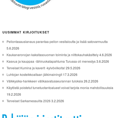
UUSIMMAT KIRJOITUKSET
Pellontasauslanaus parantaa pellon vesitaloutta ja lisää satovarmuutta
5.6.2026
Kaukanaronojan kaksitasouoman toiminta ja niittokauhakäsittely
4.6.2026
Kasvua ja kauppaa -lähiruokatapahtuma Turussa oli menestys
3.6.2026
Terveiset Kumina ja kaverit -kylvöviikolta!
29.5.2026
Luhtojan kosteikkoaltaan jälkimainingit
17.3.2026
Välkkysika-hankkeen välikasvatusseurannan tuloksia
26.2.2026
Käytöstä poistetut turvetuotantoalueet voivat tarjota monia mahdollisuuksia
19.2.2026
Terveiset Sarkamessuilta 2026
3.2.2026