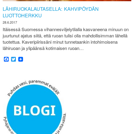
LÄHIRUOKALAUTASELLA: KAHVIPÖYDÄN
LUOTTOHERKKU
28.6.2017
Itäisessä Suomessa vihannesviljelytilalla kasvaneena minuun on
juurtunut ajatus siitä, että ruoan tulisi olla mahdollisimman lähellä
tuotettua. Kaveripiirissäni minut tunnetaankin intohimoisena
lähiruoan ja ylipäänsä kotimaisen ruoan…
Facebook
Twitter