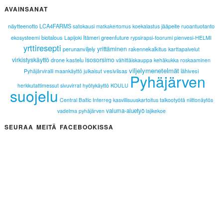
AVAINSANAT
näytteenotto
LCA4FARMS
jääpeite
ruoantuotanto
satokausi
koekalastus
matkakertomus
biotalous
Itämeri
greenfuture
ekosysteemi
Lapijoki
rypsirapsi-foorumi
pienvesi-HELMI
yrttiresepti
yrittäminen
perunanviljely
rakennekalkitus
karttapalvelut
virkistyskäyttö
isosorsimo
drone
kastelu
vähittäiskauppa
kehäkukka
roskaaminen
viljelymenetelmät
vesiviisas
lähivesi
Pyhäjärviralli
maankäyttö
julkaisut
Pyhäjärven
herkkutattimessut
sivuvirrat
hyötykäyttö
KOULU
suojelu
Central Baltic Interreg
kasvillisuuskartoitus
talkootyötä
niittonäytös
valuma-aluetyö
vadelma
pyhäjärven
lajikekoe
SEURAA MEITÄ FACEBOOKISSA