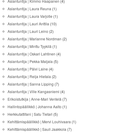
Asiantuntija | Kimmo Haapanen
(4)
Asiantuntija | Laura Reuna
(1)
Asiantuntija | Laura Varjotie
(1)
Asiantuntija | Lauri Anttila
(10)
Asiantuntija | Lauri Leino
(2)
Asiantuntija | Marianne Nordman
(2)
Asiantuntija | Minttu Tyykilä
(1)
Asiantuntija | Oskari Lahtinen
(4)
Asiantuntija | Pekka Maijala
(5)
Asiantuntija | Päivi Laine
(4)
Asiantuntija | Reija Hietala
(2)
Asiantuntija | Sanna Lipping
(7)
Asiantuntija | Ville Kangasniemi
(4)
Erikoistutkija | Anne-Mari Ventelä
(7)
Hallintopäällikkö | Johanna Aalto
(1)
Herkkutattifani | Satu Tietari
(5)
Kehittämispäällikkö | Mervi Louhivaara
(1)
Kehittämispäällikkö | Sauli Jaakkola
(7)