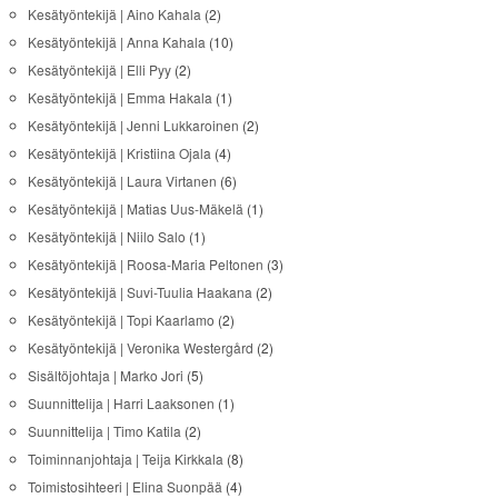
Kesätyöntekijä | Aino Kahala
(2)
Kesätyöntekijä | Anna Kahala
(10)
Kesätyöntekijä | Elli Pyy
(2)
Kesätyöntekijä | Emma Hakala
(1)
Kesätyöntekijä | Jenni Lukkaroinen
(2)
Kesätyöntekijä | Kristiina Ojala
(4)
Kesätyöntekijä | Laura Virtanen
(6)
Kesätyöntekijä | Matias Uus-Mäkelä
(1)
Kesätyöntekijä | Niilo Salo
(1)
Kesätyöntekijä | Roosa-Maria Peltonen
(3)
Kesätyöntekijä | Suvi-Tuulia Haakana
(2)
Kesätyöntekijä | Topi Kaarlamo
(2)
Kesätyöntekijä | Veronika Westergård
(2)
Sisältöjohtaja | Marko Jori
(5)
Suunnittelija | Harri Laaksonen
(1)
Suunnittelija | Timo Katila
(2)
Toiminnanjohtaja | Teija Kirkkala
(8)
Toimistosihteeri | Elina Suonpää
(4)