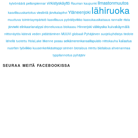
ilmastonmuutos
virkistyskäyttö
pellonpiennar
kylvömäärä
Rauman kaupunki
lähiruoka
Yläneenjoki
viestintä
kasvillisuuskartoitus
järvikalapihvi
muuttuva toimintaympäristö
kasvillisuus
pyöräilyviikko
kasvukausikatsaus
rannalle
riista
kuivakäymälä
elinkaarianalyysi
Hinnerjoki
välkkysika
järviwiki
dronekuvaus
biokaasu
niittonäytös
kätevä
veden pidättäminen
MUUVI
globaali
Pyhäjärven suojeluyhdistys
tiedote
kalastus
possu
selkämerenkansallispuisto
lähellä tuotettu
HolaLake
liikenne
niittokauha
nuorten työviikko
biotalous
kuusenkerkkäsiirappi
sininen biotalous
minttu
ahvenanmaa
typpilannoitus
pyhäjärv
SEURAA MEITÄ FACEBOOKISSA