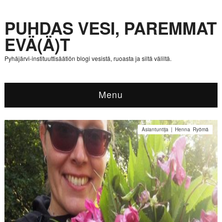
PUHDAS VESI, PAREMMAT
EVÄ(Ä)T
Pyhäjärvi-instituuttisäätiön blogi vesistä, ruoasta ja siltä väliltä.
Menu
Asiantuntija | Henna Ryömä