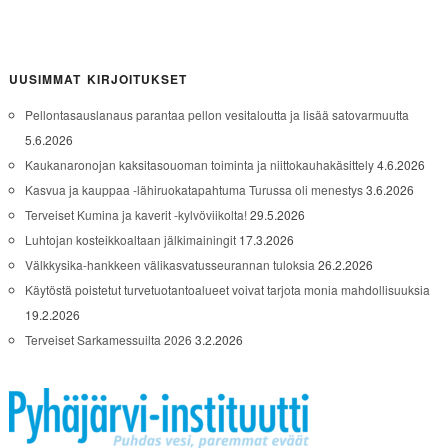
UUSIMMAT KIRJOITUKSET
Pellontasauslanaus parantaa pellon vesitaloutta ja lisää satovarmuutta
5.6.2026
Kaukanaronojan kaksitasouoman toiminta ja niittokauhakäsittely
4.6.2026
Kasvua ja kauppaa -lähiruokatapahtuma Turussa oli menestys
3.6.2026
Terveiset Kumina ja kaverit -kylvöviikolta!
29.5.2026
Luhtojan kosteikkoaltaan jälkimainingit
17.3.2026
Välkkysika-hankkeen välikasvatusseurannan tuloksia
26.2.2026
Käytöstä poistetut turvetuotantoalueet voivat tarjota monia mahdollisuuksia
19.2.2026
Terveiset Sarkamessuilta 2026
3.2.2026