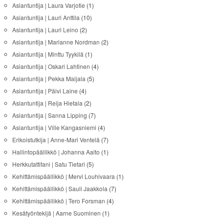
Asiantuntija | Laura Varjotie
(1)
Asiantuntija | Lauri Anttila
(10)
Asiantuntija | Lauri Leino
(2)
Asiantuntija | Marianne Nordman
(2)
Asiantuntija | Minttu Tyykilä
(1)
Asiantuntija | Oskari Lahtinen
(4)
Asiantuntija | Pekka Maijala
(5)
Asiantuntija | Päivi Laine
(4)
Asiantuntija | Reija Hietala
(2)
Asiantuntija | Sanna Lipping
(7)
Asiantuntija | Ville Kangasniemi
(4)
Erikoistutkija | Anne-Mari Ventelä
(7)
Hallintopäällikkö | Johanna Aalto
(1)
Herkkutattifani | Satu Tietari
(5)
Kehittämispäällikkö | Mervi Louhivaara
(1)
Kehittämispäällikkö | Sauli Jaakkola
(7)
Kehittämispäällikkö | Tero Forsman
(4)
Kesätyöntekijä | Aarne Suominen
(1)