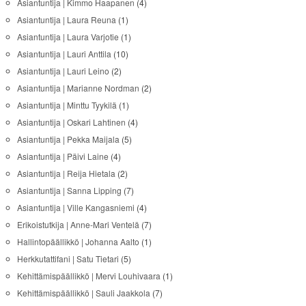
Asiantuntija | Kimmo Haapanen
(4)
Asiantuntija | Laura Reuna
(1)
Asiantuntija | Laura Varjotie
(1)
Asiantuntija | Lauri Anttila
(10)
Asiantuntija | Lauri Leino
(2)
Asiantuntija | Marianne Nordman
(2)
Asiantuntija | Minttu Tyykilä
(1)
Asiantuntija | Oskari Lahtinen
(4)
Asiantuntija | Pekka Maijala
(5)
Asiantuntija | Päivi Laine
(4)
Asiantuntija | Reija Hietala
(2)
Asiantuntija | Sanna Lipping
(7)
Asiantuntija | Ville Kangasniemi
(4)
Erikoistutkija | Anne-Mari Ventelä
(7)
Hallintopäällikkö | Johanna Aalto
(1)
Herkkutattifani | Satu Tietari
(5)
Kehittämispäällikkö | Mervi Louhivaara
(1)
Kehittämispäällikkö | Sauli Jaakkola
(7)