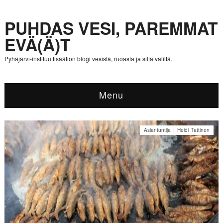
PUHDAS VESI, PAREMMAT
EVÄ(Ä)T
Pyhäjärvi-instituuttisäätiön blogi vesistä, ruoasta ja siltä väliltä.
Menu
Asiantuntija | Heidi Tattinen