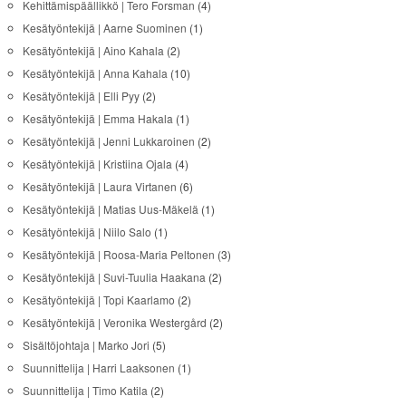
Kehittämispäällikkö | Tero Forsman
(4)
Kesätyöntekijä | Aarne Suominen
(1)
Kesätyöntekijä | Aino Kahala
(2)
Kesätyöntekijä | Anna Kahala
(10)
Kesätyöntekijä | Elli Pyy
(2)
Kesätyöntekijä | Emma Hakala
(1)
Kesätyöntekijä | Jenni Lukkaroinen
(2)
Kesätyöntekijä | Kristiina Ojala
(4)
Kesätyöntekijä | Laura Virtanen
(6)
Kesätyöntekijä | Matias Uus-Mäkelä
(1)
Kesätyöntekijä | Niilo Salo
(1)
Kesätyöntekijä | Roosa-Maria Peltonen
(3)
Kesätyöntekijä | Suvi-Tuulia Haakana
(2)
Kesätyöntekijä | Topi Kaarlamo
(2)
Kesätyöntekijä | Veronika Westergård
(2)
Sisältöjohtaja | Marko Jori
(5)
Suunnittelija | Harri Laaksonen
(1)
Suunnittelija | Timo Katila
(2)