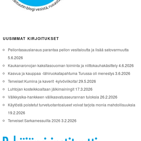
UUSIMMAT KIRJOITUKSET
Pellontasauslanaus parantaa pellon vesitaloutta ja lisää satovarmuutta
5.6.2026
Kaukanaronojan kaksitasouoman toiminta ja niittokauhakäsittely
4.6.2026
Kasvua ja kauppaa -lähiruokatapahtuma Turussa oli menestys
3.6.2026
Terveiset Kumina ja kaverit -kylvöviikolta!
29.5.2026
Luhtojan kosteikkoaltaan jälkimainingit
17.3.2026
Välkkysika-hankkeen välikasvatusseurannan tuloksia
26.2.2026
Käytöstä poistetut turvetuotantoalueet voivat tarjota monia mahdollisuuksia
19.2.2026
Terveiset Sarkamessuilta 2026
3.2.2026