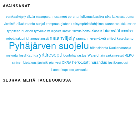
AVAINSANAT
sika
sikala
perunantutkimus
vertikaaliviljely
maanparannusaineet
basilika
kaksitasouoma
alkutuotanto
suojelutempaus
viestintä
elinympäristöohjelma
globaali
luonnossa liikkuminen
bioeväät
hoitokalastus
innotori
nuorten työviikko
välkkysika
typpiteho
kasvitutkimus
maanviljely
raumanmerenväkeä
kasvukunto
robottitraktori
juhannustanssit
yrttivoi
Pyhäjärven suojelu
hiilensidonta
Kaukanaronoja
yrttiresepti
luontoharrastus
Waterchain
melonta
linssi
Kauttua
sarkamessut
REKO
herkkutattihurahdus
OKRA
sininen biotalous
järviwiki
pienvesi
lipstikkamuusi
Luontokapinetti
järviruoko
SEURAA MEITÄ FACEBOOKISSA