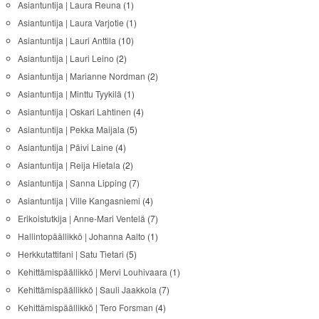
Asiantuntija | Laura Reuna
(1)
Asiantuntija | Laura Varjotie
(1)
Asiantuntija | Lauri Anttila
(10)
Asiantuntija | Lauri Leino
(2)
Asiantuntija | Marianne Nordman
(2)
Asiantuntija | Minttu Tyykilä
(1)
Asiantuntija | Oskari Lahtinen
(4)
Asiantuntija | Pekka Maijala
(5)
Asiantuntija | Päivi Laine
(4)
Asiantuntija | Reija Hietala
(2)
Asiantuntija | Sanna Lipping
(7)
Asiantuntija | Ville Kangasniemi
(4)
Erikoistutkija | Anne-Mari Ventelä
(7)
Hallintopäällikkö | Johanna Aalto
(1)
Herkkutattifani | Satu Tietari
(5)
Kehittämispäällikkö | Mervi Louhivaara
(1)
Kehittämispäällikkö | Sauli Jaakkola
(7)
Kehittämispäällikkö | Tero Forsman
(4)