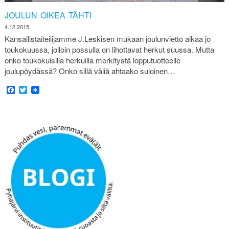
JOULUN OIKEA TÄHTI
4.12.2015
Kansallistaiteilijamme J.Leskisen mukaan joulunvietto alkaa jo
toukokuussa, jolloin possulla on lihottavat herkut suussa. Mutta
onko toukokuisilla herkuilla merkitystä lopputuotteelle
joulupöydässä? Onko sillä väliä ahtaako suloinen…
Facebook
Twitter