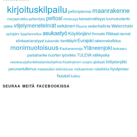
kirjoituskilpailu
maanrakenne
pellonpiennar
peltoai
kansainvälisyys
luomutuotanto
marjapiirakka
peltoviljely
nimisuoja
viljelymenetelmät
selkämeri
Waterchain
vedenhallinta
jäätee
Rauma
asukastyö
Köyliönjärvi
linnusto
Rikkaat rannat
pyhäjärv
typpilannoitus
Eurajoki
elinkaarianalyysi
kenttätyöt
rakennekalkitus
kokemäki
monimuotoisuus
Yläneenjoki
Kaukanaronoja
biokaasu
parsahanke
nuorten työviikko
TULEVA
välkkysika
hiilijalanjälki
vesiensuojeluntehostamisohjelma
globaali
Köyliönjärven suojelu
perunantutkimus
hyväpossu
maaseudun tulevaisuus
roskaaminen
robotiikka
huussi
kakko
SEURAA MEITÄ FACEBOOKISSA