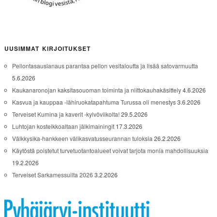
UUSIMMAT KIRJOITUKSET
Pellontasauslanaus parantaa pellon vesitaloutta ja lisää satovarmuutta
5.6.2026
Kaukanaronojan kaksitasouoman toiminta ja niittokauhakäsittely
4.6.2026
Kasvua ja kauppaa -lähiruokatapahtuma Turussa oli menestys
3.6.2026
Terveiset Kumina ja kaverit -kylvöviikolta!
29.5.2026
Luhtojan kosteikkoaltaan jälkimainingit
17.3.2026
Välkkysika-hankkeen välikasvatusseurannan tuloksia
26.2.2026
Käytöstä poistetut turvetuotantoalueet voivat tarjota monia mahdollisuuksia
19.2.2026
Terveiset Sarkamessuilta 2026
3.2.2026